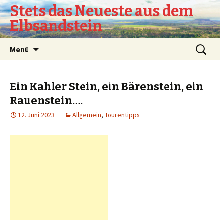
Stets das Neueste aus dem
Elbsandstein
Springe
Suchen
Menü
zum
nach:
Inhalt
Ein Kahler Stein, ein Bärenstein, ein
Rauenstein….
12. Juni 2023
Allgemein
,
Tourentipps