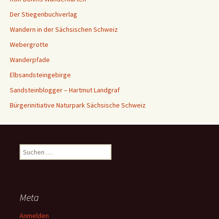
Der Stiegenbuchverlag
Wandern in der Sächsischen Schweiz
Webergrotte
Wanderpfade
Elbsandsteingebirge
Sandsteinblogger – Hartmut Landgraf
Bürgerinitiative Naturpark Sächsische Schweiz
Suchen
nach:
Meta
Anmelden