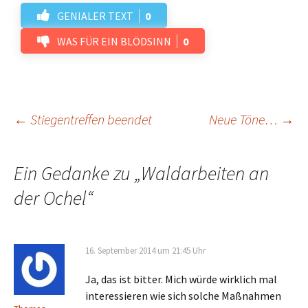
GENIALER TEXT
0
WAS FÜR EIN BLÖDSINN
0
Beitrags-
←
Stiegentreffen beendet
Neue Töne…
→
Navigation
Ein Gedanke zu „
Waldarbeiten an
der Ochel
“
16. September 2014 um 21:45 Uhr
Ja, das ist bitter. Mich würde wirklich mal
interessieren wie sich solche Maßnahmen