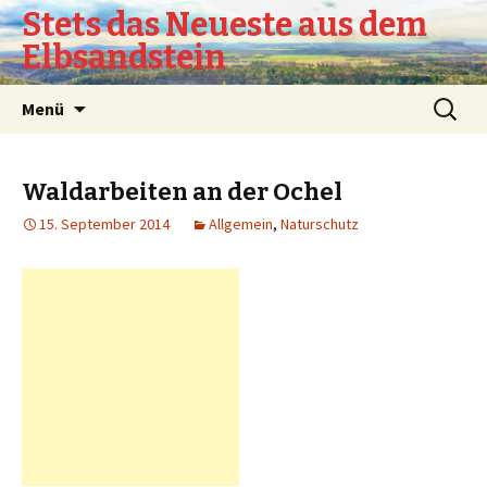
Stets das Neueste aus dem
Elbsandstein
Springe
Suchen
Menü
zum
nach:
Inhalt
Waldarbeiten an der Ochel
15. September 2014
Allgemein
,
Naturschutz