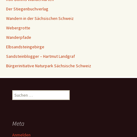
Der Stiegenbuchverlag
Wandern in der Sächsischen Schweiz
Webergrotte
Wanderpfade
Elbsandsteingebirge
Sandsteinblogger – Hartmut Landgraf
Bürgerinitiative Naturpark Sächsische Schweiz
Suchen
nach:
Meta
Anmelden