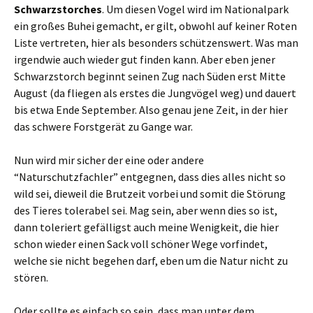
Schwarzstorches
. Um diesen Vogel wird im Nationalpark
ein großes Buhei gemacht, er gilt, obwohl auf keiner Roten
Liste vertreten, hier als besonders schützenswert. Was man
irgendwie auch wieder gut finden kann. Aber eben jener
Schwarzstorch beginnt seinen Zug nach Süden erst Mitte
August (da fliegen als erstes die Jungvögel weg) und dauert
bis etwa Ende September. Also genau jene Zeit, in der hier
das schwere Forstgerät zu Gange war.
Nun wird mir sicher der eine oder andere
“Naturschutzfachler” entgegnen, dass dies alles nicht so
wild sei, dieweil die Brutzeit vorbei und somit die Störung
des Tieres tolerabel sei. Mag sein, aber wenn dies so ist,
dann toleriert gefälligst auch meine Wenigkeit, die hier
schon wieder einen Sack voll schöner Wege vorfindet,
welche sie nicht begehen darf, eben um die Natur nicht zu
stören.
Oder sollte es einfach so sein, dass man unter dem