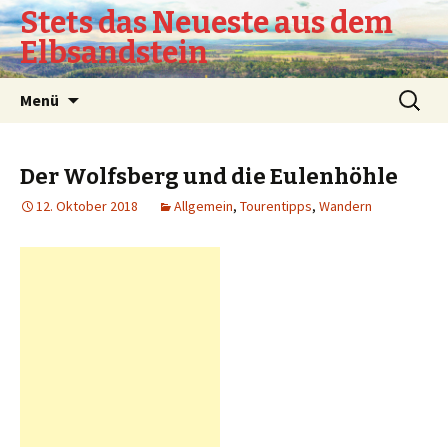
Stets das Neueste aus dem
Elbsandstein
Springe
Suchen
Menü
zum
nach:
Inhalt
Der Wolfsberg und die Eulenhöhle
12. Oktober 2018
Allgemein
,
Tourentipps
,
Wandern