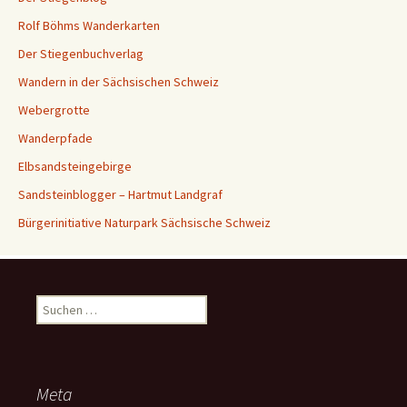
Rolf Böhms Wanderkarten
Der Stiegenbuchverlag
Wandern in der Sächsischen Schweiz
Webergrotte
Wanderpfade
Elbsandsteingebirge
Sandsteinblogger – Hartmut Landgraf
Bürgerinitiative Naturpark Sächsische Schweiz
Suchen
nach:
Meta