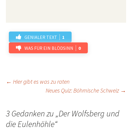
GENIALER TEXT
1
WAS FÜR EIN BLÖDSINN
0
Beitrags-
←
Hier gibt es was zu raten
Neues Quiz: Böhmische Schweiz
→
Navigation
3 Gedanken zu „
Der Wolfsberg und
die Eulenhöhle
“