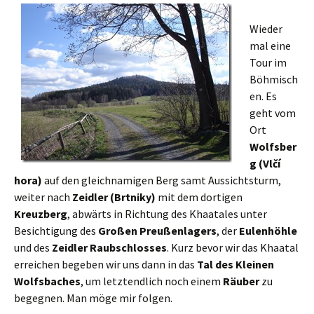
Wieder
mal eine
Tour im
Böhmisch
en. Es
geht vom
Ort
Wolfsber
g (Vlčí
hora)
auf den gleichnamigen Berg samt Aussichtsturm,
weiter nach
Zeidler (Brtniky)
mit dem dortigen
Kreuzberg
, abwärts in Richtung des Khaatales unter
Besichtigung des
Großen Preußenlagers
, der
Eulenhöhle
und des
Zeidler Raubschlosses
. Kurz bevor wir das Khaatal
erreichen begeben wir uns dann in das
Tal des Kleinen
Wolfsbaches
, um letztendlich noch einem
Räuber
zu
begegnen. Man möge mir folgen.