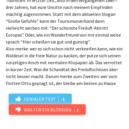
Touristen. In letzter Zeit, also in den vergangenen zwei –
drei Jahren, hat eure Unsitte nach meinem Empfinden
mächtig zugenommen. Statt mit dem aktuellen Slogan
“Große Gefühle” kann der Tourismusverband dann
vielleicht werben mit: “Der schönste Freiluft-Abtritt
Europas”. Oder, wie ein Wanderfreund von mir einmal weise
sprach: “Hier scheißen sie gut und günstig”.
Also merke: wer es sich schon nicht verkneifen kann, wie ein
Waldesel in die freie Natur zu kacken, der putze sich seinen
runzeligen Arsch mit normalen Klopapier ab. Das verrottet
in kurzer Zeit. Was die Schandtat des Freiluftschisses aber
nicht besser macht. Darum merke zum Zweiten: wer vom
flotten Otto geplagt ist, der bleibe am besten zu Hause.
GENIALER TEXT
-1
WAS FÜR EIN BLÖDSINN
1