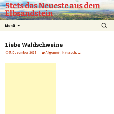
Stets das Neueste aus dem
Elbsandstein
Springe
Suchen
Menü
zum
nach:
Inhalt
Liebe Waldschweine
5. Dezember 2018
Allgemein
,
Naturschutz