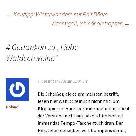
Beitrags-
←
Kauftipp: Winterwandern mit Rolf Böhm
Nachtigall, ich hör dir trapsen
→
Navigation
4 Gedanken zu „
Liebe
Waldschweine
“
6. Dezember 2018 um 11:04 Uhr
Die Scheißer, die es am meisten betrifft,
lesen hier wahrscheinlich nicht mit. Um
Roland
Klopapier im Rucksack mitzunehmen, reicht
der Verstand nicht aus, also ist im Notfall
immer das Tempo-Taschentuch dran. Der
Hersteller derselben wirbt übrigens damit,