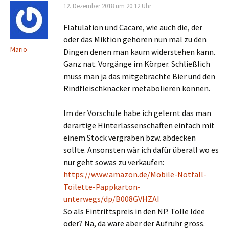
12. Dezember 2018 um 20:12 Uhr
Flatulation und Cacare, wie auch die, der
oder das Miktion gehören nun mal zu den
Mario
Dingen denen man kaum widerstehen kann.
Ganz nat. Vorgänge im Körper. Schließlich
muss man ja das mitgebrachte Bier und den
Rindfleischknacker metabolieren können.
Im der Vorschule habe ich gelernt das man
derartige Hinterlassenschaften einfach mit
einem Stock vergraben bzw. abdecken
sollte. Ansonsten wär ich dafür überall wo es
nur geht sowas zu verkaufen:
https://www.amazon.de/Mobile-Notfall-
Toilette-Pappkarton-
unterwegs/dp/B008GVHZAI
So als Eintrittspreis in den NP. Tolle Idee
oder? Na, da wäre aber der Aufruhr gross.