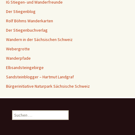
IG Stiegen- und Wanderfreunde
Der Stiegenblog
Rolf Böhms Wanderkarten
Der Stiegenbuchverlag
Wandern in der Sächsischen Schweiz
Webergrotte
Wanderpfade
Elbsandsteingebirge
Sandsteinblogger – Hartmut Landgraf
Bürgerinitiative Naturpark Sächsische Schweiz
Suchen
nach: