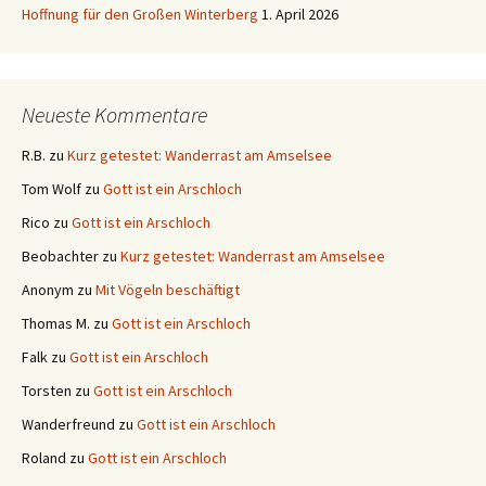
Hoffnung für den Großen Winterberg
1. April 2026
Neueste Kommentare
R.B.
zu
Kurz getestet: Wanderrast am Amselsee
Tom Wolf
zu
Gott ist ein Arschloch
Rico
zu
Gott ist ein Arschloch
Beobachter
zu
Kurz getestet: Wanderrast am Amselsee
Anonym
zu
Mit Vögeln beschäftigt
Thomas M.
zu
Gott ist ein Arschloch
Falk
zu
Gott ist ein Arschloch
Torsten
zu
Gott ist ein Arschloch
Wanderfreund
zu
Gott ist ein Arschloch
Roland
zu
Gott ist ein Arschloch