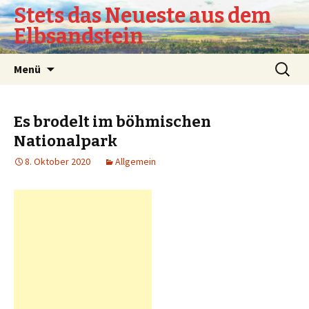
Stets das Neueste aus dem
Elbsandstein
Springe
Suchen
Menü
zum
nach:
Inhalt
Es brodelt im böhmischen
Nationalpark
8. Oktober 2020
Allgemein