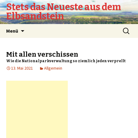
Stets das Neueste aus dem
Elbsandstein
Springe
Suchen
Menü
zum
nach:
Inhalt
Mit allen verschissen
Wie die Nationalparkverwaltung so ziemlich jeden verprellt
13. Mai 2021
Allgemein