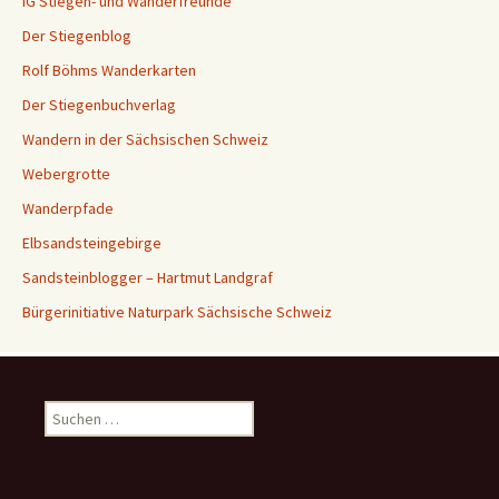
IG Stiegen- und Wanderfreunde
Der Stiegenblog
Rolf Böhms Wanderkarten
Der Stiegenbuchverlag
Wandern in der Sächsischen Schweiz
Webergrotte
Wanderpfade
Elbsandsteingebirge
Sandsteinblogger – Hartmut Landgraf
Bürgerinitiative Naturpark Sächsische Schweiz
Suchen
nach: