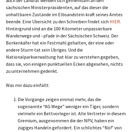
auch der Landrat wenden sich gemeinsam an den
sächsischen Ministerpräsidenten, auf das dieser die
unhaltbaren Zustände im Elbsandstein kraft seines Amtes
beende. Eine Übersicht zu den Schreiben findet sich
HIER
.
Hintergrund sind an die 100 Kilometer unpassierbare
Wanderwege und –pfade in der Sächsischen Schweiz. Der
Borkenkäfer hat ein Festmahl gehalten, der eine oder
andere Sturm tat sein Übriges. Und die
Nationalparkverwaltung hat klar zu verstehen gegeben,
dass sie, von einigen punktuellen Ecken abgesehen, nichts
zu unternehmen gedenkt.
Was mir dazu einfällt:
Die Vorgänge zeigen einmal mehr, das die
sogenannte “AG Wege” weniger ein Tiger, sondern
vielmehr ein Bettvorleger ist. Alle Vertreter in diesem
Gremium, ausgenommen die der NPV, haben ein
zügiges Handeln gefordert. Ein schlichtes “Nö!” von