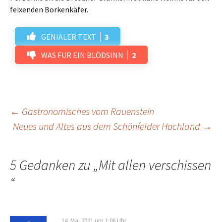
feixenden Borkenkäfer.
GENIALER TEXT
3
WAS FÜR EIN BLÖDSINN
2
Beitrags-
←
Gastronomisches vom Rauenstein
Neues und Altes aus dem Schönfelder Hochland
→
Navigation
5 Gedanken zu „
Mit allen verschissen
“
14. Mai 2021 um 1:06 Uhr