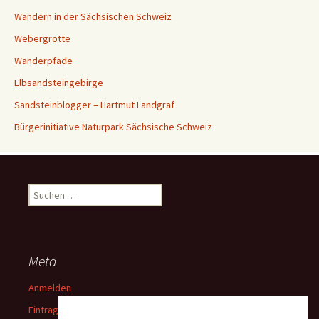
Wandern in der Sächsischen Schweiz
Webergrotte
Wanderpfade
Elbsandsteingebirge
Sandsteinblogger – Hartmut Landgraf
Bürgerinitiative Naturpark Sächsische Schweiz
Suchen
nach:
Meta
Anmelden
Eintrags-Feed