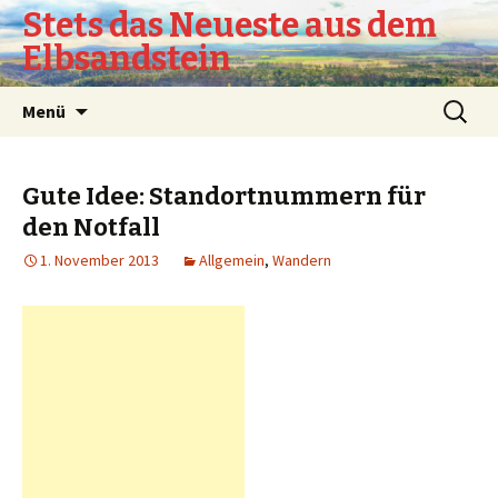
Stets das Neueste aus dem
Elbsandstein
Springe
Suchen
Menü
zum
nach:
Inhalt
Gute Idee: Standortnummern für
den Notfall
1. November 2013
Allgemein
,
Wandern