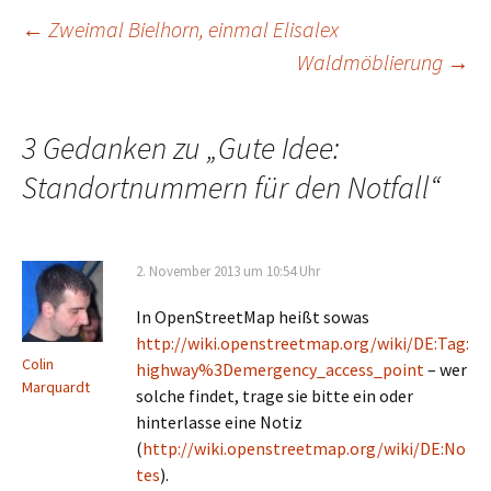
Beitrags-
←
Zweimal Bielhorn, einmal Elisalex
Waldmöblierung
→
Navigation
3 Gedanken zu „
Gute Idee:
Standortnummern für den Notfall
“
2. November 2013 um 10:54 Uhr
In OpenStreetMap heißt sowas
http://wiki.openstreetmap.org/wiki/DE:Tag:
Colin
highway%3Demergency_access_point
– wer
Marquardt
solche findet, trage sie bitte ein oder
hinterlasse eine Notiz
(
http://wiki.openstreetmap.org/wiki/DE:No
tes
).