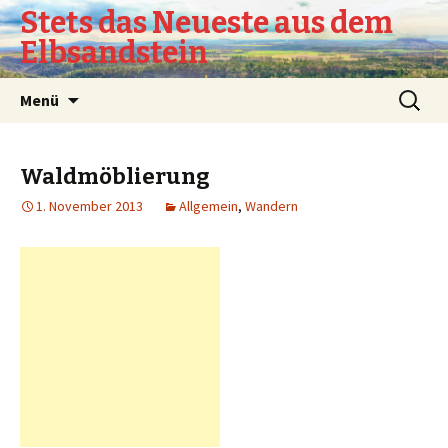
Stets das Neueste aus dem
Elbsandstein
Springe
Suchen
Menü
zum
nach:
Inhalt
Waldmöblierung
1. November 2013
Allgemein
,
Wandern