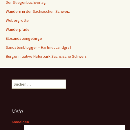
Der Stiegenbuchverlag
Wandern in der Sächsischen Schweiz
Webergrotte
Wanderpfade
Elbsandsteingebirge
Sandsteinblogger – Hartmut Landgraf
Bürgerinitiative Naturpark Sächsische Schweiz
Suchen
nach:
Meta
Anmelden