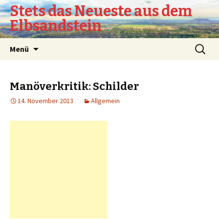
Stets das Neueste aus dem
Elbsandstein
Springe
Suchen
Menü
zum
nach:
Inhalt
Manöverkritik: Schilder
14. November 2013
Allgemein