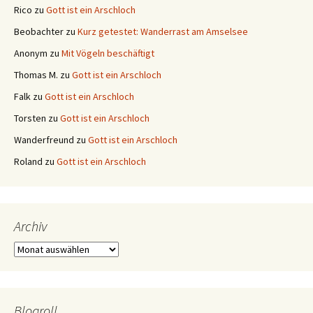
Rico
zu
Gott ist ein Arschloch
Beobachter
zu
Kurz getestet: Wanderrast am Amselsee
Anonym
zu
Mit Vögeln beschäftigt
Thomas M.
zu
Gott ist ein Arschloch
Falk
zu
Gott ist ein Arschloch
Torsten
zu
Gott ist ein Arschloch
Wanderfreund
zu
Gott ist ein Arschloch
Roland
zu
Gott ist ein Arschloch
Archiv
Archiv
Blogroll