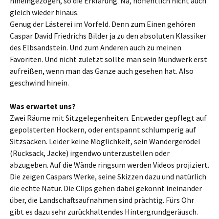
hineingezogen, so die Erklärung. Na, hoffentlich nicht auch
gleich wieder hinaus.
Genug der Lästerei im Vorfeld. Denn zum Einen gehören
Caspar David Friedrichs Bilder ja zu den absoluten Klassiker
des Elbsandstein. Und zum Anderen auch zu meinen
Favoriten. Und nicht zuletzt sollte man sein Mundwerk erst
aufreißen, wenn man das Ganze auch gesehen hat. Also
geschwind hinein.
Was erwartet uns?
Zwei Räume mit Sitzgelegenheiten. Entweder gepflegt auf
gepolsterten Hockern, oder entspannt schlumperig auf
Sitzsäcken. Leider keine Möglichkeit, sein Wandergerödel
(Rucksack, Jacke) irgendwo unterzustellen oder
abzugeben. Auf die Wände ringsum werden Videos projiziert.
Die zeigen Caspars Werke, seine Skizzen dazu und natürlich
die echte Natur. Die Clips gehen dabei gekonnt ineinander
über, die Landschaftsaufnahmen sind prächtig. Fürs Ohr
gibt es dazu sehr zurückhaltendes Hintergrundgeräusch.