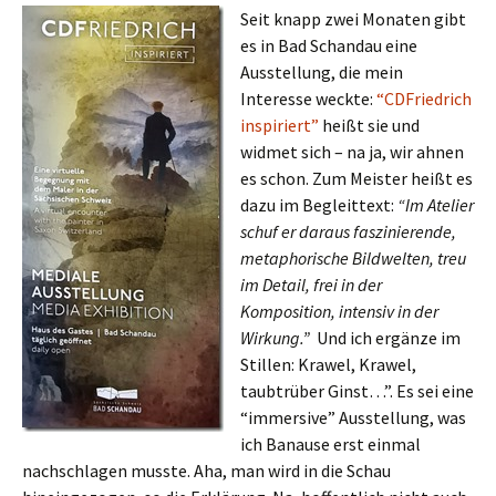
Seit knapp zwei Monaten gibt
es in Bad Schandau eine
Ausstellung, die mein
Interesse weckte:
“CDFriedrich
inspiriert”
heißt sie und
widmet sich – na ja, wir ahnen
es schon. Zum Meister heißt es
dazu im Begleittext:
“Im Atelier
schuf er daraus faszinierende,
metaphorische Bildwelten, treu
im Detail, frei in der
Komposition, intensiv in der
Wirkung.”
Und ich ergänze im
Stillen: Krawel, Krawel,
taubtrüber Ginst…”. Es sei eine
“immersive” Ausstellung, was
ich Banause erst einmal
nachschlagen musste. Aha, man wird in die Schau