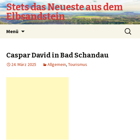
Stets das Neueste aus dem
Elbsandstein
Springe
Suchen
Menü
zum
nach:
Inhalt
Caspar David in Bad Schandau
24. März 2025
Allgemein
,
Tourismus