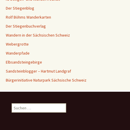
Der Stiegenblog
Rolf Böhms Wanderkarten
Der Stiegenbuchverlag
Wandern in der Sächsischen Schweiz
Webergrotte
Wanderpfade
Elbsandsteingebirge
Sandsteinblogger – Hartmut Landgraf
Bürgerinitiative Naturpark Sächsische Schweiz
Suchen
nach: