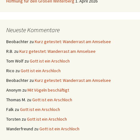
Hoffnung für den Großen Winterberg
1. April 2026
Neueste Kommentare
Beobachter
zu
Kurz getestet: Wanderrast am Amselsee
R.B.
zu
Kurz getestet: Wanderrast am Amselsee
Tom Wolf
zu
Gott ist ein Arschloch
Rico
zu
Gott ist ein Arschloch
Beobachter
zu
Kurz getestet: Wanderrast am Amselsee
Anonym
zu
Mit Vögeln beschäftigt
Thomas M.
zu
Gott ist ein Arschloch
Falk
zu
Gott ist ein Arschloch
Torsten
zu
Gott ist ein Arschloch
Wanderfreund
zu
Gott ist ein Arschloch