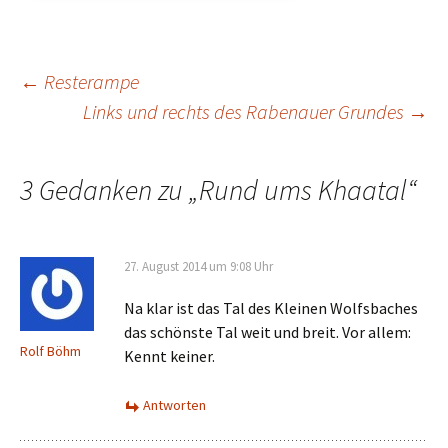
Beitrags-
←
Resterampe
Links und rechts des Rabenauer Grundes
→
Navigation
3 Gedanken zu „
Rund ums Khaatal
“
27. August 2014 um 9:08 Uhr
Na klar ist das Tal des Kleinen Wolfsbaches
das schönste Tal weit und breit. Vor allem:
Rolf Böhm
Kennt keiner.
Antworten