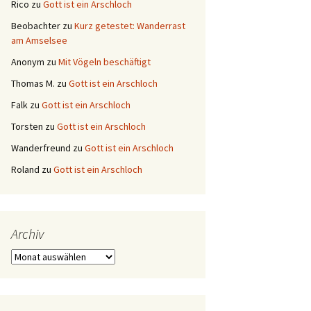
Rico
zu
Gott ist ein Arschloch
Beobachter
zu
Kurz getestet: Wanderrast
am Amselsee
Anonym
zu
Mit Vögeln beschäftigt
Thomas M.
zu
Gott ist ein Arschloch
Falk
zu
Gott ist ein Arschloch
Torsten
zu
Gott ist ein Arschloch
Wanderfreund
zu
Gott ist ein Arschloch
Roland
zu
Gott ist ein Arschloch
Archiv
Archiv