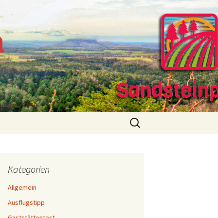
m
Suchen
nach:
Kategorien
Allgemein
Ausflugstipp
Gaststättentest