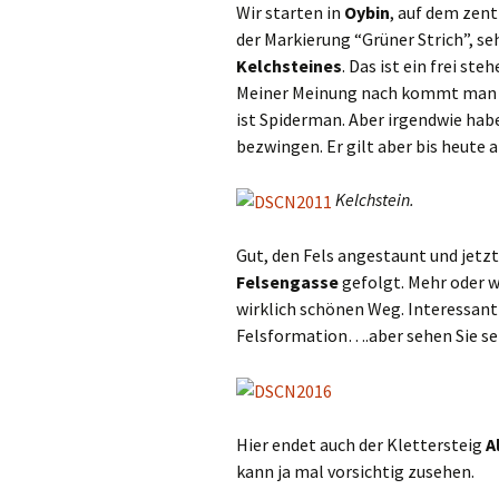
Wir starten in
Oybin
, auf dem zent
der Markierung “Grüner Strich”, s
Kelchsteines
. Das ist ein frei st
Meiner Meinung nach kommt man ja
ist Spiderman. Aber irgendwie habe
bezwingen. Er gilt aber bis heute a
Kelchstein.
Gut, den Fels angestaunt und jetz
Felsengasse
gefolgt. Mehr oder 
wirklich schönen Weg. Interessant 
Felsformation….aber sehen Sie se
Hier endet auch der Klettersteig
A
kann ja mal vorsichtig zusehen.