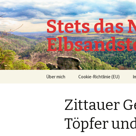
Stets das
Elbsandst
Springe
Über mich
Cookie-Richtlinie (EU)
I
zum
Inhalt
Zittauer G
Töpfer un