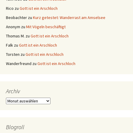
Rico
zu
Gott ist ein Arschloch
Beobachter
zu
Kurz getestet: Wanderrast am Amselsee
Anonym
zu
Mit Vögeln beschäftigt
Thomas M.
zu
Gott ist ein Arschloch
Falk
zu
Gott ist ein Arschloch
Torsten
zu
Gott ist ein Arschloch
Wanderfreund
zu
Gott ist ein Arschloch
Archiv
Archiv
Blogroll