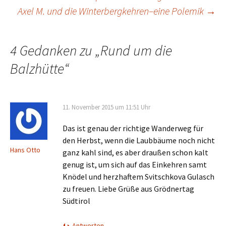
Beitrags-
Axel M. und die Winterbergkehren–eine Polemik
→
Navigation
4 Gedanken zu „
Rund um die
Balzhütte
“
11. November 2015 um 11:51 Uhr
Das ist genau der richtige Wanderweg für
den Herbst, wenn die Laubbäume noch nicht
Hans Otto
ganz kahl sind, es aber draußen schon kalt
genug ist, um sich auf das Einkehren samt
Knödel und herzhaftem Svitschkova Gulasch
zu freuen. Liebe Grüße aus Grödnertag
Südtirol
Antworten