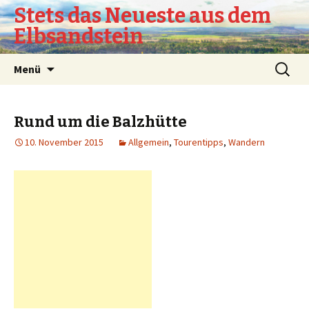
Stets das Neueste aus dem
Elbsandstein
Springe
Suchen
Menü
zum
nach:
Inhalt
Rund um die Balzhütte
10. November 2015
Allgemein
,
Tourentipps
,
Wandern