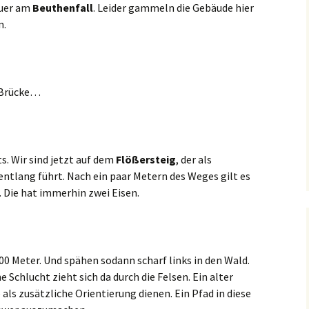
auer am
Beuthenfall
. Leider gammeln die Gebäude hier
n.
e Brücke…
s. Wir sind jetzt auf dem
Flößersteig
, der als
entlang führt. Nach ein paar Metern des Weges gilt es
. Die hat immerhin zwei Eisen.
00 Meter. Und spähen sodann scharf links in den Wald.
e Schlucht zieht sich da durch die Felsen. Ein alter
 zusätzliche Orientierung dienen. Ein Pfad in diese