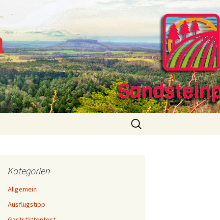
m
Suchen
nach:
Kategorien
Allgemein
Ausflugstipp
Gaststättentest