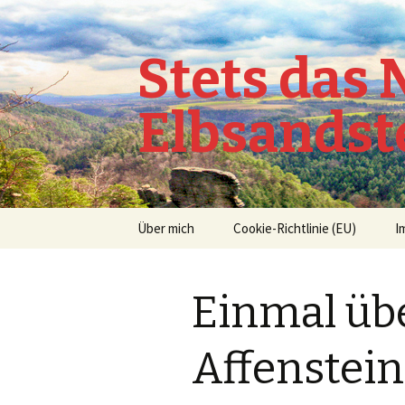
Stets das
Elbsandst
Springe
Über mich
Cookie-Richtlinie (EU)
I
zum
Inhalt
Einmal übe
Affenstei