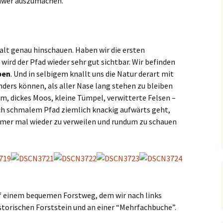
chwer auszumachen.
alt genau hinschauen. Haben wir die ersten
ird der Pfad wieder sehr gut sichtbar. Wir befinden
ben
. Und in selbigem knallt uns die Natur derart mit
anders können, als aller Nase lang stehen zu bleiben
m, dickes Moos, kleine Tümpel, verwitterte Felsen –
lich schmalem Pfad ziemlich knackig aufwärts geht,
mmer mal wieder zu verweilen und rundum zu schauen
 einem bequemen Forstweg, dem wir nach links
storischen Forststein und an einer “Mehrfachbuche”.