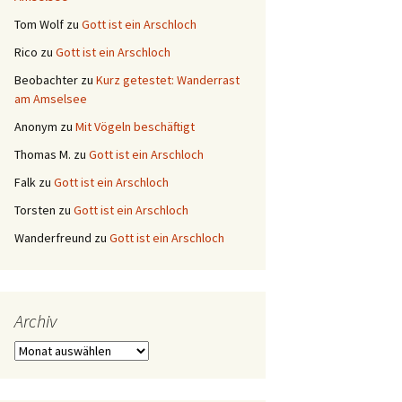
Tom Wolf
zu
Gott ist ein Arschloch
Rico
zu
Gott ist ein Arschloch
Beobachter
zu
Kurz getestet: Wanderrast
am Amselsee
Anonym
zu
Mit Vögeln beschäftigt
Thomas M.
zu
Gott ist ein Arschloch
Falk
zu
Gott ist ein Arschloch
Torsten
zu
Gott ist ein Arschloch
Wanderfreund
zu
Gott ist ein Arschloch
Archiv
Archiv