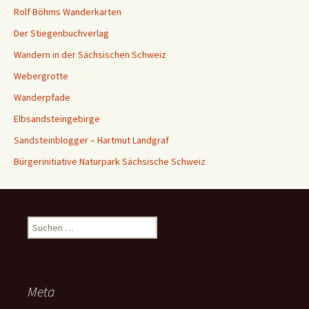
Rolf Böhms Wanderkarten
Der Stiegenbuchverlag
Wandern in der Sächsischen Schweiz
Webergrotte
Wanderpfade
Elbsandsteingebirge
Sandsteinblogger – Hartmut Landgraf
Bürgerinitiative Naturpark Sächsische Schweiz
Suchen
nach:
Meta