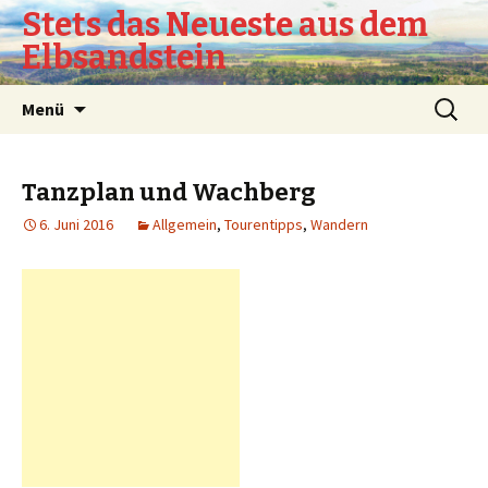
Stets das Neueste aus dem
Elbsandstein
Springe
Suchen
Menü
zum
nach:
Inhalt
Tanzplan und Wachberg
6. Juni 2016
Allgemein
,
Tourentipps
,
Wandern