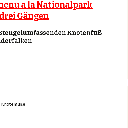
enu a la Nationalpark
 drei Gängen
m Stengelumfassenden Knotenfuß
nderfalken
e Knotenfüße