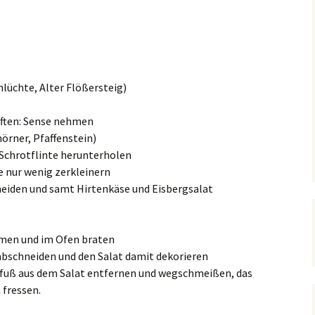
lüchte, Alter Flößersteig)
aften: Sense nehmen
örner, Pfaffenstein)
Schrotflinte herunterholen
 nur wenig zerkleinern
eiden und samt Hirtenkäse und Eisbergsalat
men und im Ofen braten
bschneiden und den Salat damit dekorieren
nfuß aus dem Salat entfernen und wegschmeißen, das
 fressen.