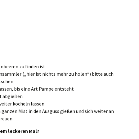
nbeeren zu finden ist
nsammler („hier ist nichts mehr zu holen“) bitte auch
tschen
assen, bis eine Art Pampe entsteht
ft abgießen
weiter köcheln lassen
ganzen Mist in den Ausguss gießen und sich weiter an
freuen
dem leckeren Mal?