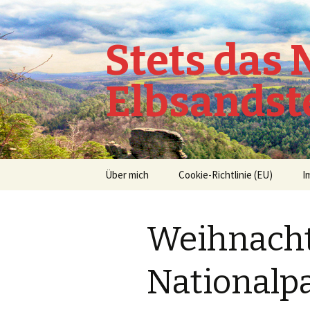
Stets das
Elbsandst
Springe
Über mich
Cookie-Richtlinie (EU)
I
zum
Inhalt
Weihnacht
Nationalp