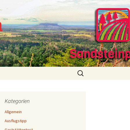
m
Suchen
nach:
Kategorien
Allgemein
Ausflugstipp
Gaststättentest