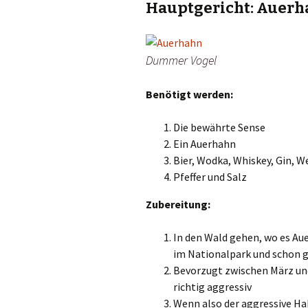
Hauptgericht: Auerha
Dummer Vogel
Benötigt werden:
Die bewährte Sense
Ein Auerhahn
Bier, Wodka, Whiskey, Gin, 
Pfeffer und Salz
Zubereitung:
In den Wald gehen, wo es Aue
im Nationalpark und schon 
Bevorzugt zwischen März und
richtig aggressiv
Wenn also der aggressive Ha