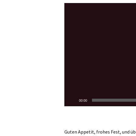
Video-
Player
00:00
Guten Appetit, frohes Fest, und üb