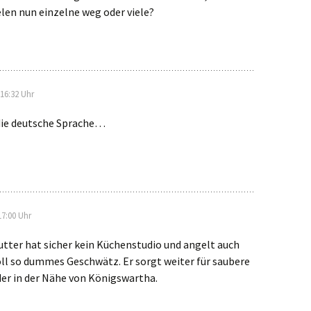
ielen nun einzelne weg oder viele?
 16:32 Uhr
 die deutsche Sprache…
17:00 Uhr
Butter hat sicher kein Küchenstudio und angelt auch
oll so dummes Geschwätz. Er sorgt weiter für saubere
er in der Nähe von Königswartha.