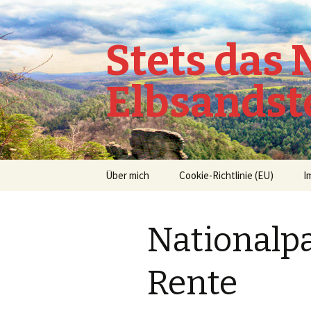
Stets das
Elbsandst
Springe
Über mich
Cookie-Richtlinie (EU)
I
zum
Inhalt
Nationalpa
Rente