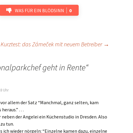
WAS FÜR EIN BLÖDSINN
0
Kurztest: das Zámeček mit neuem Betreiber
→
onalparkchef geht in Rente
“
18 Uhr
, vor allem der Satz “Manchmal, ganz selten, kam
s heraus.” …
 neben der Angelei ein Küchenstudio in Dresden. Also
zu tun.
s ich wieder nörgeln: “Einzelne kamen dazu, einzelne