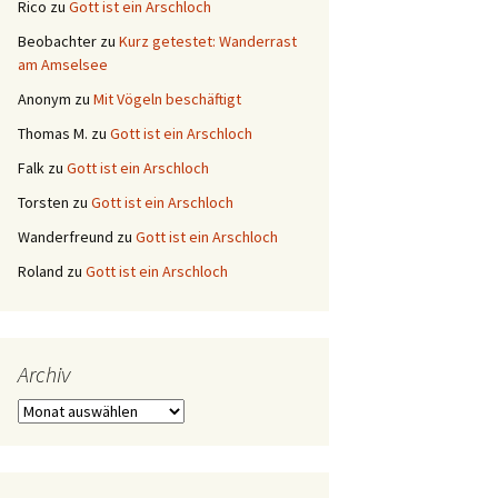
Rico
zu
Gott ist ein Arschloch
Beobachter
zu
Kurz getestet: Wanderrast
am Amselsee
Anonym
zu
Mit Vögeln beschäftigt
Thomas M.
zu
Gott ist ein Arschloch
Falk
zu
Gott ist ein Arschloch
Torsten
zu
Gott ist ein Arschloch
Wanderfreund
zu
Gott ist ein Arschloch
Roland
zu
Gott ist ein Arschloch
Archiv
Archiv