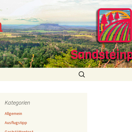
m
Suchen
nach:
Kategorien
Allgemein
Ausflugstipp
Gaststättentest