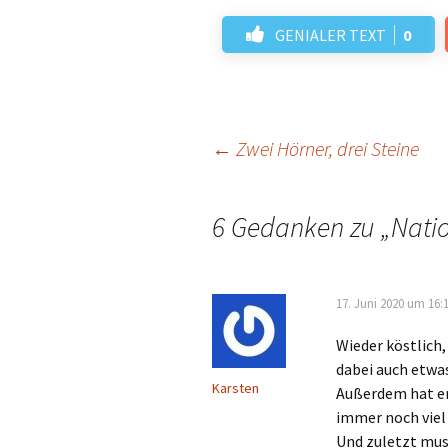
GENIALER TEXT
0
Beitrags-
←
Zwei Hörner, drei Steine
Navigation
6 Gedanken zu „
Nati
17. Juni 2020 um 16:
Wieder köstlich
dabei auch etwa
Karsten
Außerdem hat er
immer noch viel 
Und zuletzt mus