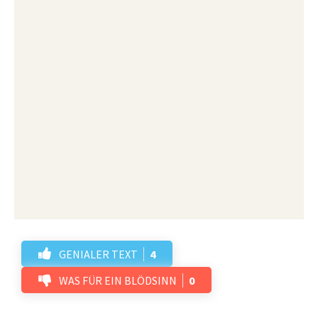
Antworten
Schreibe einen Kommentar
Deine E-Mail-Adresse wird nicht veröffentlicht.
Erforderliche Felder sind mit
*
markiert
Kommentar
*
Name