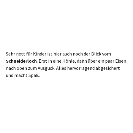
Sehr nett für Kinder ist hier auch noch der Blick vom
Schneiderloch
. Erst in eine Höhle, dann über ein paar Eisen
nach oben zum Ausguck. Alles hervorragend abgesichert
und macht Spaß.
Auch ein paar unmarkierte An- und Aussichten gibt es hier
noch. Ruhig mal ein wenig herumstromern.
Zu guter Letzt schließen wir uns den zahlreichen Besuchern
an und nehmen den markierten Abstieg zum
Lichtenhainer
Wasserfall.
Es geht vorbei an einer ganzen Kompanie der
berühmt – berüchtigten Steinmännchen.