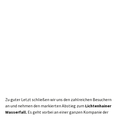
Meter auf der Straße zum Beuthenfall zurück laufen.
Fazit:
rund 17 Kilometer. Der aufgezeichnete GPS-Track
wackelt wie Lämmerschwanz links und rechts des Weges, so
dass ich mal einen Kilometer abgezogen habe. Ganz
ordentlich Höhenmeter. Auf weiten Teilen der Strecke war
es trotz derzeitigem Besucheransturms sehr ruhig, wenn
nicht gar einsam. Am Kuhstall war mehr los, aber nicht
übervoll. Störend fand ich lediglich die Massen auf dem
Carolastein. Also alles in allem eine wirklich
empfehlenswerte Runde.
Zum Nachwandern: