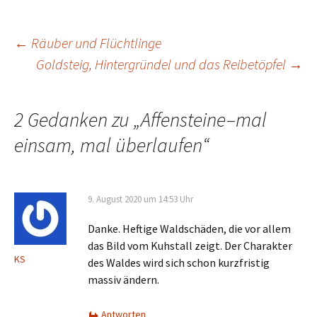
E-Mail-Adresse
Website
Kategorien
Allgemein
Ausflugstipp
Gaststättentest
Lokalpolitik
Naturschutz
Tourentipps