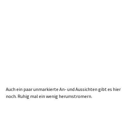
Kunst am Kiesel.
Unten angekommen können wir gern noch warten, bis der
Wasserfall gezogen wird. Passiert aller 30 Minuten.
Lichtenhainer Wasserfall.
Hier fährt dann auch wahlweise die Kirnitzschtalbahn oder
der Bus zurück. Wer mit dem Auto kam, muss noch ein paar