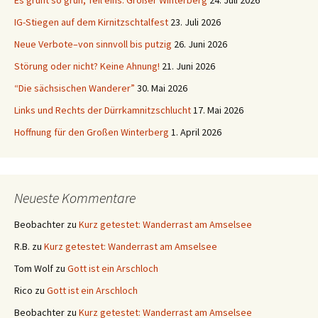
Elbsandsteingebirge
Sandsteinblogger – Hartmut Landgraf
Bürgerinitiative Naturpark Sächsische Schweiz
Suchen
nach:
Meta
Anmelden
Eintrags-Feed
Kommentar-Feed
WordPress.org