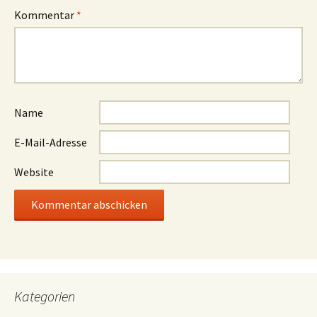
Hoffnung für den Großen Winterberg
1. April 2026
Neueste Kommentare
Beobachter
zu
Kurz getestet: Wanderrast am Amselsee
R.B.
zu
Kurz getestet: Wanderrast am Amselsee
Tom Wolf
zu
Gott ist ein Arschloch
Rico
zu
Gott ist ein Arschloch
Beobachter
zu
Kurz getestet: Wanderrast am Amselsee
Anonym
zu
Mit Vögeln beschäftigt
Thomas M.
zu
Gott ist ein Arschloch
Falk
zu
Gott ist ein Arschloch
Torsten
zu
Gott ist ein Arschloch
Wanderfreund
zu
Gott ist ein Arschloch