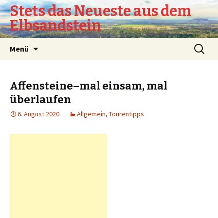
Stets das Neueste aus dem
Elbsandstein
Springe
Suchen
Menü
zum
nach:
Inhalt
Affensteine–mal einsam, mal
überlaufen
6. August 2020
Allgemein
,
Tourentipps