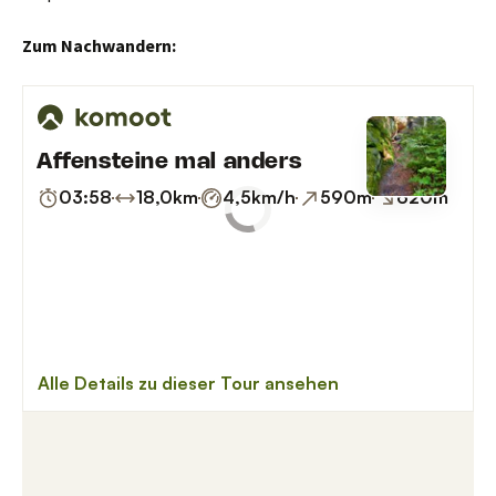
einsam, mal überlaufen
“
9. August 2020 um 14:53 Uhr
Danke. Heftige Waldschäden, die vor allem
das Bild vom Kuhstall zeigt. Der Charakter
KS
des Waldes wird sich schon kurzfristig
massiv ändern.
Antworten
21. August 2020 um 15:10 Uhr
Wenn du aus Försters Loch kommst und am
Katzenstein links abbiegst, ein paar Meter
picus
gehst und dich dann umdrehst, dann siehst
du die Miez!