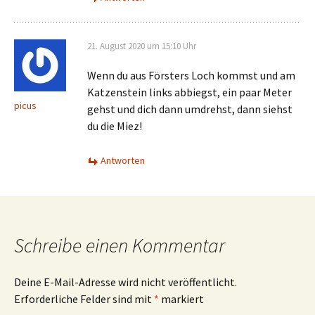
Tourismus
Wandern
Neueste Beiträge
Gott ist ein Arschloch
2. August 2026
Mit Vögeln beschäftigt
29. Juli 2026
Horch und Guck am Zeughaus
27. Juli 2026
Es grünt so grün, Teil eins: Großer Winterberg
24. Juli 2026
IG-Stiegen auf dem Kirnitzschtalfest
23. Juli 2026
Neue Verbote–von sinnvoll bis putzig
26. Juni 2026
Störung oder nicht? Keine Ahnung!
21. Juni 2026
“Die sächsischen Wanderer”
30. Mai 2026
Links und Rechts der Dürrkamnitzschlucht
17. Mai 2026