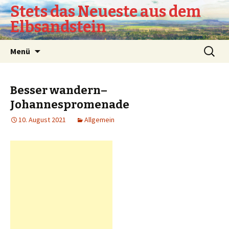
Stets das Neueste aus dem
Elbsandstein
Springe
Suchen
Menü
zum
nach:
Inhalt
Besser wandern–
Johannespromenade
10. August 2021
Allgemein