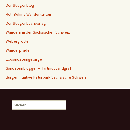
Der Stiegenblog
Rolf Böhms Wanderkarten
Der Stiegenbuchverlag
Wandern in der Sächsischen Schweiz
Webergrotte
Wanderpfade
Elbsandsteingebirge
Sandsteinblogger – Hartmut Landgraf
Bürgerinitiative Naturpark Sächsische Schweiz
Suchen
nach: