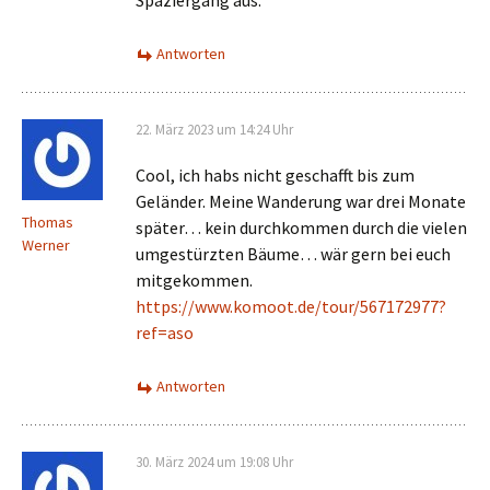
Spaziergang aus.
Antworten
22. März 2023 um 14:24 Uhr
Cool, ich habs nicht geschafft bis zum
Geländer. Meine Wanderung war drei Monate
Thomas
später… kein durchkommen durch die vielen
Werner
umgestürzten Bäume… wär gern bei euch
mitgekommen.
https://www.komoot.de/tour/567172977?
ref=aso
Antworten
30. März 2024 um 19:08 Uhr