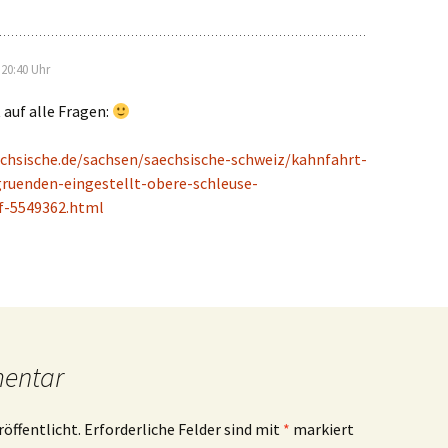
20:40 Uhr
 auf alle Fragen:
chsische.de/sachsen/saechsische-schweiz/kahnfahrt-
gruenden-eingestellt-obere-schleuse-
f-5549362.html
mentar
röffentlicht.
Erforderliche Felder sind mit
*
markiert