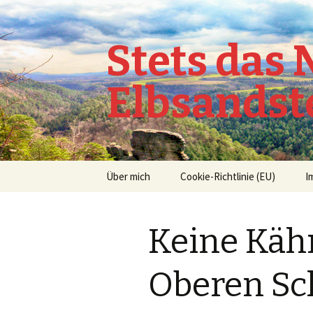
Stets das
Elbsandst
Springe
Über mich
Cookie-Richtlinie (EU)
I
zum
Inhalt
Keine Käh
Oberen Sc