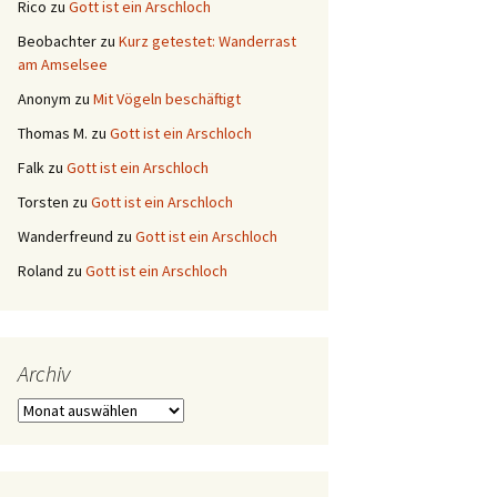
Rico
zu
Gott ist ein Arschloch
Beobachter
zu
Kurz getestet: Wanderrast
am Amselsee
Anonym
zu
Mit Vögeln beschäftigt
Thomas M.
zu
Gott ist ein Arschloch
Falk
zu
Gott ist ein Arschloch
Torsten
zu
Gott ist ein Arschloch
Wanderfreund
zu
Gott ist ein Arschloch
Roland
zu
Gott ist ein Arschloch
Archiv
Archiv