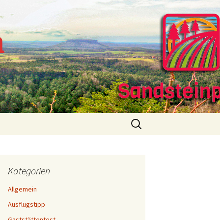
m
Suchen
nach:
Kategorien
Allgemein
Ausflugstipp
Gaststättentest