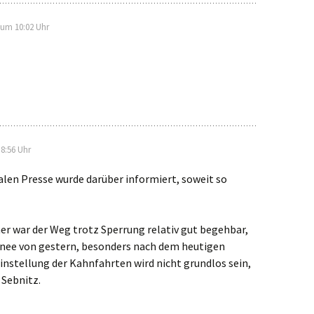
 um 10:02 Uhr
8:56 Uhr
kalen Presse wurde darüber informiert, soweit so
r war der Weg trotz Sperrung relativ gut begehbar,
chnee von gestern, besonders nach dem heutigen
instellung der Kahnfahrten wird nicht grundlos sein,
 Sebnitz.