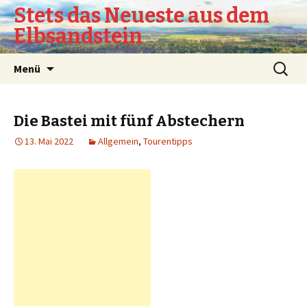
Stets das Neueste aus dem
Elbsandstein
Springe
Suchen
Menü
zum
nach:
Inhalt
Die Bastei mit fünf Abstechern
13. Mai 2022
Allgemein
,
Tourentipps