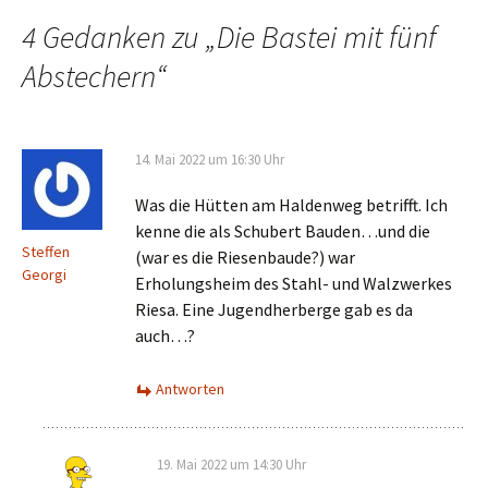
Navigation
4 Gedanken zu „
Die Bastei mit fünf
Abstechern
“
14. Mai 2022 um 16:30 Uhr
Was die Hütten am Haldenweg betrifft. Ich
kenne die als Schubert Bauden…und die
Steffen
(war es die Riesenbaude?) war
Georgi
Erholungsheim des Stahl- und Walzwerkes
Riesa. Eine Jugendherberge gab es da
auch…?
Antworten
19. Mai 2022 um 14:30 Uhr