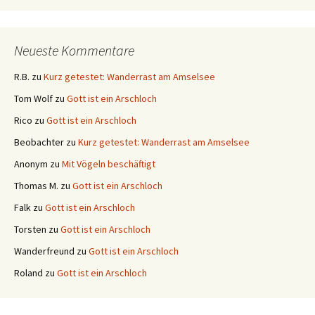
Neueste Kommentare
R.B.
zu
Kurz getestet: Wanderrast am Amselsee
Tom Wolf
zu
Gott ist ein Arschloch
Rico
zu
Gott ist ein Arschloch
Beobachter
zu
Kurz getestet: Wanderrast am Amselsee
Anonym
zu
Mit Vögeln beschäftigt
Thomas M.
zu
Gott ist ein Arschloch
Falk
zu
Gott ist ein Arschloch
Torsten
zu
Gott ist ein Arschloch
Wanderfreund
zu
Gott ist ein Arschloch
Roland
zu
Gott ist ein Arschloch