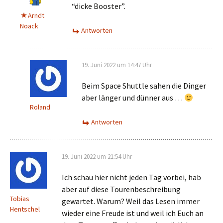
Name
E-Mail-Adresse
Website
Kategorien
Allgemein
Ausflugstipp
Gaststättentest
Lokalpolitik
Naturschutz