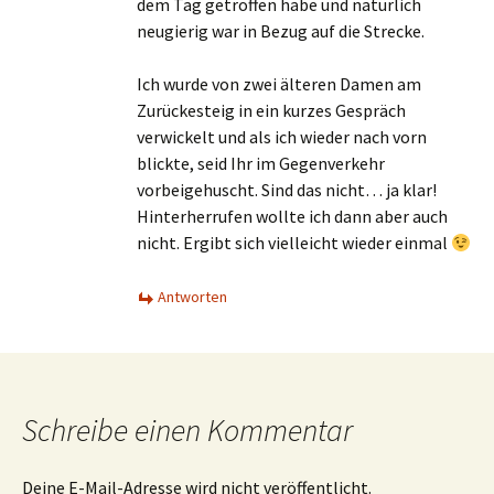
Tourentipps
Tourismus
Wandern
Neueste Beiträge
Gott ist ein Arschloch
2. August 2026
Mit Vögeln beschäftigt
29. Juli 2026
Horch und Guck am Zeughaus
27. Juli 2026
Es grünt so grün, Teil eins: Großer Winterberg
24. Juli 2026
IG-Stiegen auf dem Kirnitzschtalfest
23. Juli 2026
Neue Verbote–von sinnvoll bis putzig
26. Juni 2026
Störung oder nicht? Keine Ahnung!
21. Juni 2026
“Die sächsischen Wanderer”
30. Mai 2026