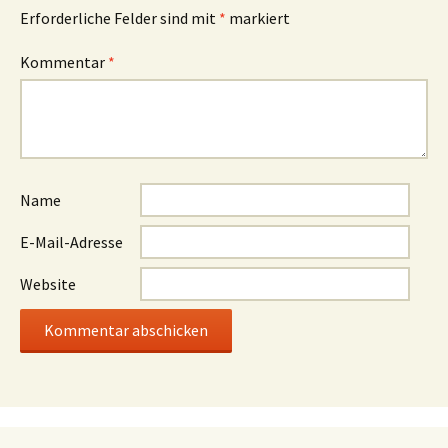
Links und Rechts der Dürrkamnitzschlucht
17. Mai 2026
Hoffnung für den Großen Winterberg
1. April 2026
Neueste Kommentare
Beobachter
zu
Kurz getestet: Wanderrast am Amselsee
R.B.
zu
Kurz getestet: Wanderrast am Amselsee
Tom Wolf
zu
Gott ist ein Arschloch
Rico
zu
Gott ist ein Arschloch
Beobachter
zu
Kurz getestet: Wanderrast am Amselsee
Anonym
zu
Mit Vögeln beschäftigt
Thomas M.
zu
Gott ist ein Arschloch
Falk
zu
Gott ist ein Arschloch
Torsten
zu
Gott ist ein Arschloch
Wanderfreund
zu
Gott ist ein Arschloch