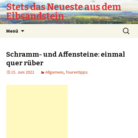
Stets das Neueste aus dem
Elbsandstein
Springe
Suchen
Menü
zum
nach:
Inhalt
Schramm- und Affensteine: einmal
quer rüber
15. Juni 2022
Allgemein
,
Tourentipps