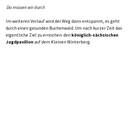
Da müssen wir durch
Im weiteren Verlauf wird der Weg dann entspannt, es geht
durch einen gesunden Buchenwald. Um nach kurzer Zeit das
eigentliche Ziel zu erreichen: den
königlich-sächsischen
Jagdpavillon
auf dem Kleinen Winterberg.
Das Häuschen stammt aus dem Jahre 1818, aber schon viele
Jahrhunderte zuvor gab es hier eine Hütte zur
Aufbewahrung von Jagdgerät. Eine Tafel kündet auf Latein
(eine Übersetzung findet sich im Inneren) von einer
jagdlichen Großtat des Kurfürst August im Jahre 1558. Wir
gehen auf demselben Weg zurück.
Die nächste Kreuzung bietet dann zahlreiche Abzweige und
eine alte
Wegesäule
. Auf der herrschen noch bessere