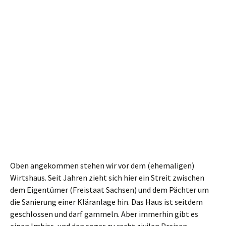
Von der Kipphornaussicht gehen wir zurück bis zum
ausgeschilderten Abzweig des
Bergsteigs
. (Diesen Abzweig
hatten wir schon passiert, aber wir wollten ja die Aussicht
noch mitnehmen). Rechts steil geht es jetzt über viele
Treppen abwärts. Und: ranhalten! Hier stehen auch viele
tote Bäume am Weg, gut möglich, dass es auch hier