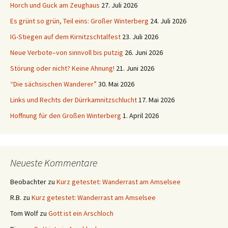
Wanderpfade
Elbsandsteingebirge
Sandsteinblogger – Hartmut Landgraf
Bürgerinitiative Naturpark Sächsische Schweiz
Suchen
nach:
Meta
Anmelden
Eintrags-Feed
Kommentar-Feed
WordPress.org