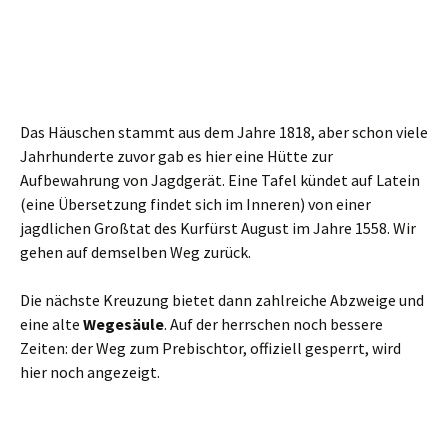
Zeiten: der Weg zum Prebischtor, offiziell gesperrt, wird
hier noch angezeigt.
Wir aber wählen den Weg Richtung
Großer Winterberg.
Jetzt kommt ein für mich immer ärgerliches Stück der
Tour: der breite, befestigte Weg zieht sich ziemlich reizlos
einfach immer nach oben hin. Aber einen schönen
Buchenwald gibt es beiderseits immerhin zu sehen.
Oben angekommen stehen wir vor dem (ehemaligen)
Wirtshaus. Seit Jahren zieht sich hier ein Streit zwischen
dem Eigentümer (Freistaat Sachsen) und dem Pächter um
die Sanierung einer Kläranlage hin. Das Haus ist seitdem
geschlossen und darf gammeln. Aber immerhin gibt es
einen Imbiss, und den sogar zu recht zivilen Preisen.