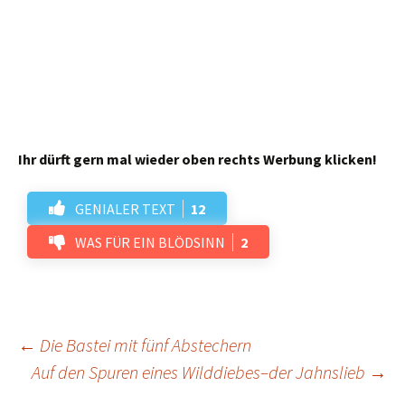
Schrammsteingebiet-Blatt-02.pdf
Bei der “Rakete” übrigens sind die seitlich
angebrachten Booster wohl etwas zu kurz
geraten
Antworten
18. Juni 2022 um 19:47 Uhr
Ich merke mir für die Zukunft die Floskel:
“dicke Booster”.
Arndt
Noack
Antworten
19. Juni 2022 um 14:47 Uhr
Beim Space Shuttle sahen die Dinger