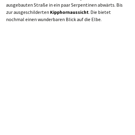
Schließlich landen wir in
Schmilka
. Hier gibt es (in der
wunderbar sanierten Mühle) noch diverse Möglichkeiten der
Verköstigung. Alles “Bio”, sehr schmackhaft, aber alles
andere als preiswert.