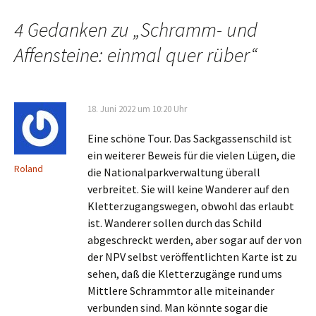
aber länger und dünner aus …
Roland
Antworten
19. Juni 2022 um 21:54 Uhr
Ich schau hier nicht jeden Tag vorbei, hab
aber auf diese Tourenbeschreibung
Tobias
gewartet. Warum? Weil das Lesen immer
Hentschel
wieder eine Freude ist und weil ich Euch an
dem Tag getroffen habe und natürlich
neugierig war in Bezug auf die Strecke.
Ich wurde von zwei älteren Damen am
Zurückesteig in ein kurzes Gespräch
verwickelt und als ich wieder nach vorn
blickte, seid Ihr im Gegenverkehr
vorbeigehuscht. Sind das nicht… ja klar!