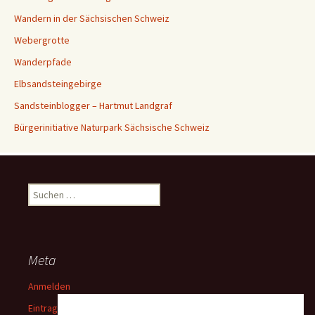
Wandern in der Sächsischen Schweiz
Webergrotte
Wanderpfade
Elbsandsteingebirge
Sandsteinblogger – Hartmut Landgraf
Bürgerinitiative Naturpark Sächsische Schweiz
Suchen
nach:
Meta
Anmelden
Eintrags-Feed