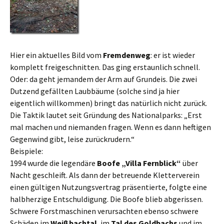
Hier ein aktuelles Bild vom
Fremdenweg
: er ist wieder
komplett freigeschnitten. Das ging erstaunlich schnell.
Oder: da geht jemandem der Arm auf Grundeis. Die zwei
Dutzend gefällten Laubbäume (solche sind ja hier
eigentlich willkommen) bringt das natürlich nicht zurück.
Die Taktik lautet seit Gründung des Nationalparks: „Erst
mal machen und niemanden fragen. Wenn es dann heftigen
Gegenwind gibt, leise zurückrudern.“
Beispiele:
1994 wurde die legendäre
Boofe „Villa Fernblick“
über
Nacht geschleift. Als dann der betreuende Kletterverein
einen gültigen Nutzungsvertrag präsentierte, folgte eine
halbherzige Entschuldigung. Die Boofe blieb abgerissen.
Schwere Forstmaschinen verursachten ebenso schwere
Schäden im
Weißbachtal
, im
Tal des Goldbachs
und im