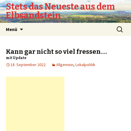
Stets das Neueste aus dem
Elbsandstein
Springe
Suchen
Menü
zum
nach:
Inhalt
Kann gar nicht so viel fressen….
mit Update
18. September 2022
Allgemein
,
Lokalpolitik