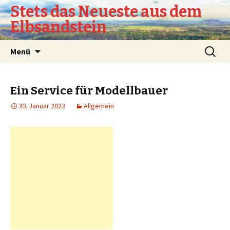
Stets das Neueste aus dem
Elbsandstein
Springe
Suchen
Menü
zum
nach:
Inhalt
Ein Service für Modellbauer
30. Januar 2023
Allgemein