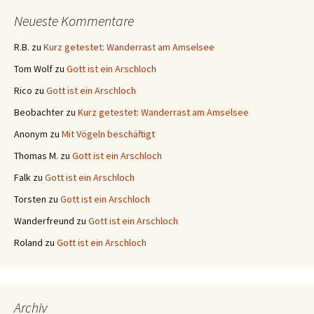
Neueste Kommentare
R.B.
zu
Kurz getestet: Wanderrast am Amselsee
Tom Wolf
zu
Gott ist ein Arschloch
Rico
zu
Gott ist ein Arschloch
Beobachter
zu
Kurz getestet: Wanderrast am Amselsee
Anonym
zu
Mit Vögeln beschäftigt
Thomas M.
zu
Gott ist ein Arschloch
Falk
zu
Gott ist ein Arschloch
Torsten
zu
Gott ist ein Arschloch
Wanderfreund
zu
Gott ist ein Arschloch
Roland
zu
Gott ist ein Arschloch
Archiv