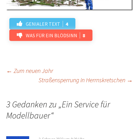
GENIALER TEXT
4
WAS FÜR EIN BLÖDSINN
8
Beitrags-
←
Zum neuen Jahr
Straßensperrung in Herrnskretschen
→
Navigation
3 Gedanken zu „
Ein Service für
Modellbauer
“