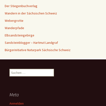
Der Stiegenbuchverlag
Wandern in der Sächsischen Schweiz
Webergrotte
Wanderpfade
Elbsandsteingebirge
Sandsteinblogger – Hartmut Landgraf
Bürgerinitiative Naturpark Sächsische Schweiz
Suchen
nach:
Meta
Anmelden