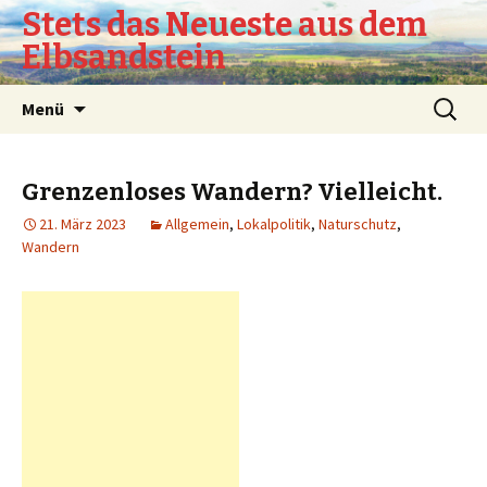
Stets das Neueste aus dem
Elbsandstein
Springe
Suchen
Menü
zum
nach:
Inhalt
Grenzenloses Wandern? Vielleicht.
21. März 2023
Allgemein
,
Lokalpolitik
,
Naturschutz
,
Wandern