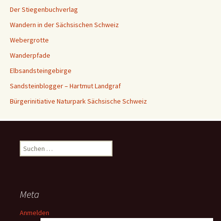
Der Stiegenbuchverlag
Wandern in der Sächsischen Schweiz
Webergrotte
Wanderpfade
Elbsandsteingebirge
Sandsteinblogger – Hartmut Landgraf
Bürgerinitiative Naturpark Sächsische Schweiz
Suchen
nach:
Meta
Anmelden