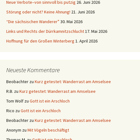
Neue Verbote–von sinnvoll bis putzig
26. Juni 2026
Störung oder nicht? Keine Ahnung!
21. Juni 2026
“Die sächsischen Wanderer”
30. Mai 2026
Links und Rechts der Dürrkamnitzschlucht
17. Mai 2026
Hoffnung für den Großen Winterberg
1. April 2026
Neueste Kommentare
Beobachter
zu
Kurz getestet: Wanderrast am Amselsee
R.B.
zu
Kurz getestet: Wanderrast am Amselsee
Tom Wolf
zu
Gott ist ein Arschloch
Rico
zu
Gott ist ein Arschloch
Beobachter
zu
Kurz getestet: Wanderrast am Amselsee
Anonym
zu
Mit Vögeln beschäftigt
Thomas M.
zu
Gott ist ein Arschloch