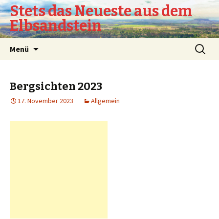
Stets das Neueste aus dem
Elbsandstein
Springe
Suchen
Menü
zum
nach:
Inhalt
Bergsichten 2023
17. November 2023
Allgemein