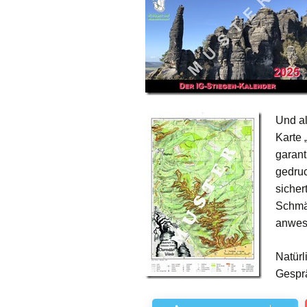
Und a
Karte 
garant
gedruc
sicher
Schmä
anwese
Natürl
Gespr