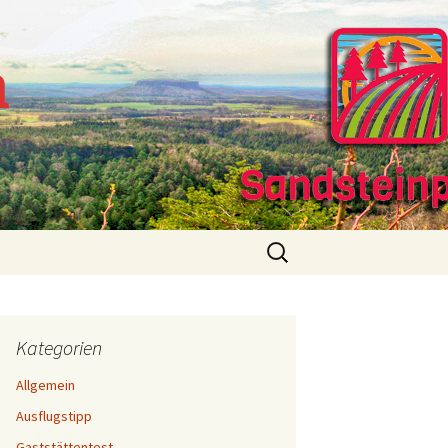
m
Suchen
nach:
Kategorien
Allgemein
Ausflugstipp
Gaststättentest