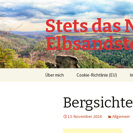
Stets das
Elbsandst
Springe
Über mich
Cookie-Richtlinie (EU)
I
zum
Inhalt
Bergsicht
13. November 2024
Allgemein