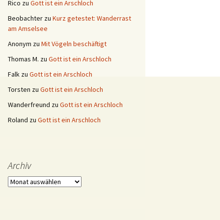
Rico
zu
Gott ist ein Arschloch
Beobachter
zu
Kurz getestet: Wanderrast
am Amselsee
Anonym
zu
Mit Vögeln beschäftigt
Thomas M.
zu
Gott ist ein Arschloch
Falk
zu
Gott ist ein Arschloch
Torsten
zu
Gott ist ein Arschloch
Wanderfreund
zu
Gott ist ein Arschloch
Roland
zu
Gott ist ein Arschloch
Archiv
Archiv