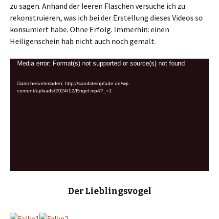
zu sagen. Anhand der leeren Flaschen versuche ich zu
rekonstruieren, was ich bei der Erstellung dieses Videos so
konsumiert habe. Ohne Erfolg. Immerhin: einen
Heiligenschein hab nicht auch noch gemalt.
Video-
Media error: Format(s) not supported or source(s) not found
Player
Datei herunterladen: http://sandsteinpfade.de/wp-
content/uploads/2024/12/Engel.mp4?_=1
Der Lieblingsvogel