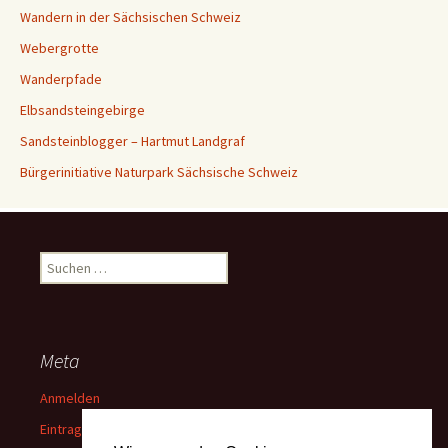
Wandern in der Sächsischen Schweiz
Webergrotte
Wanderpfade
Elbsandsteingebirge
Sandsteinblogger – Hartmut Landgraf
Bürgerinitiative Naturpark Sächsische Schweiz
Suchen
nach:
Meta
Anmelden
Eintrags-Feed