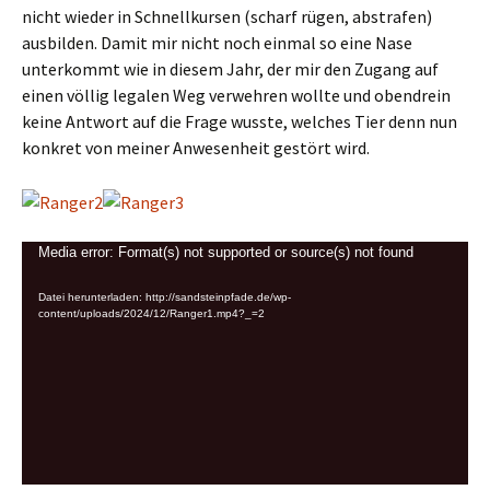
nicht wieder in Schnellkursen (scharf rügen, abstrafen)
ausbilden. Damit mir nicht noch einmal so eine Nase
unterkommt wie in diesem Jahr, der mir den Zugang auf
einen völlig legalen Weg verwehren wollte und obendrein
keine Antwort auf die Frage wusste, welches Tier denn nun
konkret von meiner Anwesenheit gestört wird.
Video-
Media error: Format(s) not supported or source(s) not found
Player
Datei herunterladen: http://sandsteinpfade.de/wp-
content/uploads/2024/12/Ranger1.mp4?_=2