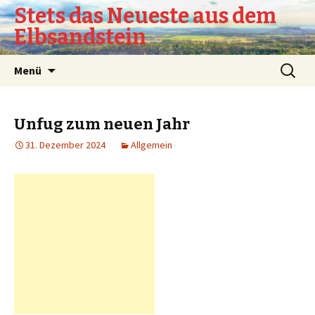
Stets das Neueste aus dem
Elbsandstein
Springe
Suchen
Menü
zum
nach:
Inhalt
Unfug zum neuen Jahr
31. Dezember 2024
Allgemein