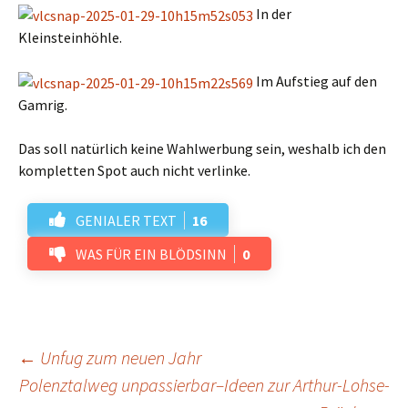
In der
Kleinsteinhöhle.
Im Aufstieg auf den
Gamrig.
Das soll natürlich keine Wahlwerbung sein, weshalb ich den
kompletten Spot auch nicht verlinke.
GENIALER TEXT
16
WAS FÜR EIN BLÖDSINN
0
Beitrags-
←
Unfug zum neuen Jahr
Polenztalweg unpassierbar–Ideen zur Arthur-Lohse-