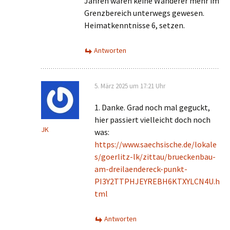
Jahren wären keine Wanderer mehr im
Grenzbereich unterwegs gewesen.
Heimatkenntnisse 6, setzen.
Antworten
5. März 2025 um 17:21 Uhr
1. Danke. Grad noch mal geguckt,
hier passiert vielleicht doch noch
JK
was:
https://www.saechsische.de/lokale
s/goerlitz-lk/zittau/brueckenbau-
am-dreilaendereck-punkt-
PI3Y2TTPHJEYREBH6KTXYLCN4U.h
tml
Antworten