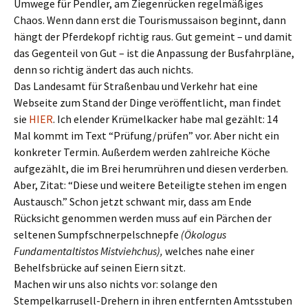
Umwege für Pendler, am Ziegenrücken regelmäßiges
Chaos. Wenn dann erst die Tourismussaison beginnt, dann
hängt der Pferdekopf richtig raus. Gut gemeint – und damit
das Gegenteil von Gut – ist die Anpassung der Busfahrpläne,
denn so richtig ändert das auch nichts.
Das Landesamt für Straßenbau und Verkehr hat eine
Webseite zum Stand der Dinge veröffentlicht, man findet
sie
HIER
. Ich elender Krümelkacker habe mal gezählt: 14
Mal kommt im Text “Prüfung/prüfen” vor. Aber nicht ein
konkreter Termin. Außerdem werden zahlreiche Köche
aufgezählt, die im Brei herumrühren und diesen verderben.
Aber, Zitat: “Diese und weitere Beteiligte stehen im engen
Austausch.” Schon jetzt schwant mir, dass am Ende
Rücksicht genommen werden muss auf ein Pärchen der
seltenen Sumpfschnerpelschnepfe
(Ökologus
Fundamentaltistos Mistviehchus),
welches nahe einer
Behelfsbrücke auf seinen Eiern sitzt.
Machen wir uns also nichts vor: solange den
Stempelkarrusell-Drehern in ihren entfernten Amtsstuben