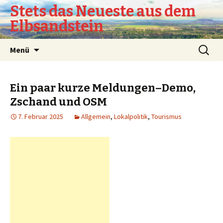
Stets das Neueste aus dem
Elbsandstein
Springe
Suchen
Menü
zum
nach:
Inhalt
Ein paar kurze Meldungen–Demo,
Zschand und OSM
7. Februar 2025
Allgemein
,
Lokalpolitik
,
Tourismus