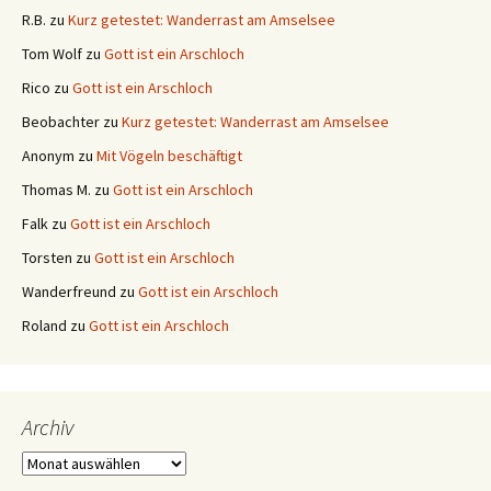
R.B.
zu
Kurz getestet: Wanderrast am Amselsee
Tom Wolf
zu
Gott ist ein Arschloch
Rico
zu
Gott ist ein Arschloch
Beobachter
zu
Kurz getestet: Wanderrast am Amselsee
Anonym
zu
Mit Vögeln beschäftigt
Thomas M.
zu
Gott ist ein Arschloch
Falk
zu
Gott ist ein Arschloch
Torsten
zu
Gott ist ein Arschloch
Wanderfreund
zu
Gott ist ein Arschloch
Roland
zu
Gott ist ein Arschloch
Archiv
Archiv