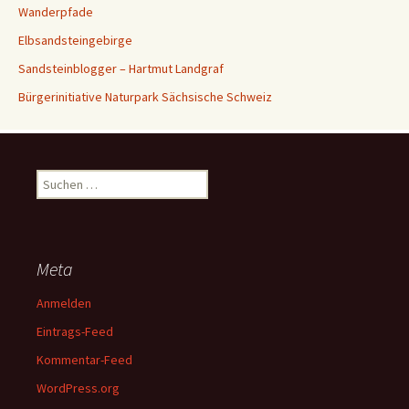
Wanderpfade
Elbsandsteingebirge
Sandsteinblogger – Hartmut Landgraf
Bürgerinitiative Naturpark Sächsische Schweiz
Suchen
nach:
Meta
Anmelden
Eintrags-Feed
Kommentar-Feed
WordPress.org