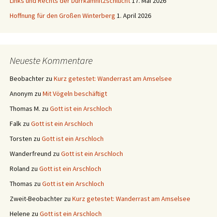
Links und Rechts der Dürrkamnitzschlucht
17. Mai 2026
Hoffnung für den Großen Winterberg
1. April 2026
Neueste Kommentare
Beobachter
zu
Kurz getestet: Wanderrast am Amselsee
Anonym
zu
Mit Vögeln beschäftigt
Thomas M.
zu
Gott ist ein Arschloch
Falk
zu
Gott ist ein Arschloch
Torsten
zu
Gott ist ein Arschloch
Wanderfreund
zu
Gott ist ein Arschloch
Roland
zu
Gott ist ein Arschloch
Thomas
zu
Gott ist ein Arschloch
Zweit-Beobachter
zu
Kurz getestet: Wanderrast am Amselsee
Helene
zu
Gott ist ein Arschloch