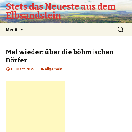
Stets das Neueste aus dem
Elbsandstein
Springe
Suchen
Menü
zum
nach:
Inhalt
Mal wieder: über die böhmischen
Dörfer
17. März 2025
Allgemein