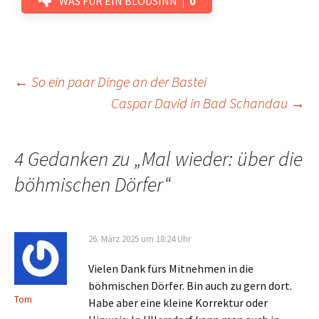
WAS FÜR EIN BLÖDSINN
0
Beitrags-
←
So ein paar Dinge an der Bastei
Caspar David in Bad Schandau
→
Navigation
4 Gedanken zu „
Mal wieder: über die
böhmischen Dörfer
“
26. März 2025 um 18:24 Uhr
Vielen Dank fürs Mitnehmen in die
böhmischen Dörfer. Bin auch zu gern dort.
Tom
Habe aber eine kleine Korrektur oder