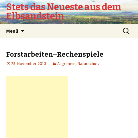
Stets das Neueste aus dem
Elbsandstein
Springe
Suchen
Menü
zum
nach:
Inhalt
Forstarbeiten–Rechenspiele
28. November 2013
Allgemein
,
Naturschutz