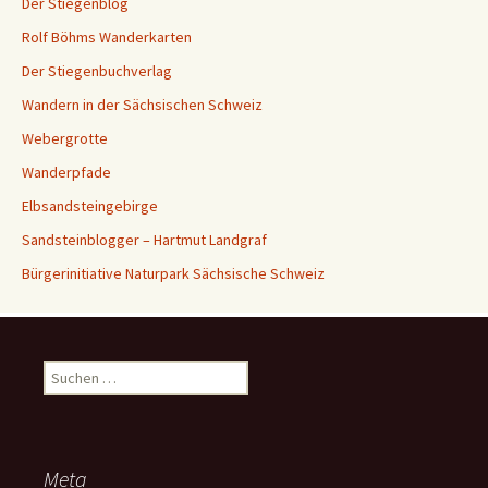
Der Stiegenblog
Rolf Böhms Wanderkarten
Der Stiegenbuchverlag
Wandern in der Sächsischen Schweiz
Webergrotte
Wanderpfade
Elbsandsteingebirge
Sandsteinblogger – Hartmut Landgraf
Bürgerinitiative Naturpark Sächsische Schweiz
Suchen
nach:
Meta