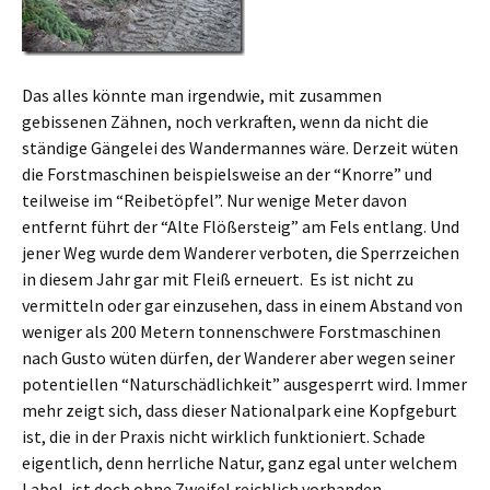
Das alles könnte man irgendwie, mit zusammen
gebissenen Zähnen, noch verkraften, wenn da nicht die
ständige Gängelei des Wandermannes wäre. Derzeit wüten
die Forstmaschinen beispielsweise an der “Knorre” und
teilweise im “Reibetöpfel”. Nur wenige Meter davon
entfernt führt der “Alte Flößersteig” am Fels entlang. Und
jener Weg wurde dem Wanderer verboten, die Sperrzeichen
in diesem Jahr gar mit Fleiß erneuert. Es ist nicht zu
vermitteln oder gar einzusehen, dass in einem Abstand von
weniger als 200 Metern tonnenschwere Forstmaschinen
nach Gusto wüten dürfen, der Wanderer aber wegen seiner
potentiellen “Naturschädlichkeit” ausgesperrt wird. Immer
mehr zeigt sich, dass dieser Nationalpark eine Kopfgeburt
ist, die in der Praxis nicht wirklich funktioniert. Schade
eigentlich, denn herrliche Natur, ganz egal unter welchem
Label, ist doch ohne Zweifel reichlich vorhanden.