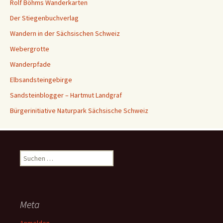
Rolf Böhms Wanderkarten
Der Stiegenbuchverlag
Wandern in der Sächsischen Schweiz
Webergrotte
Wanderpfade
Elbsandsteingebirge
Sandsteinblogger – Hartmut Landgraf
Bürgerinitiative Naturpark Sächsische Schweiz
Suchen
nach:
Meta