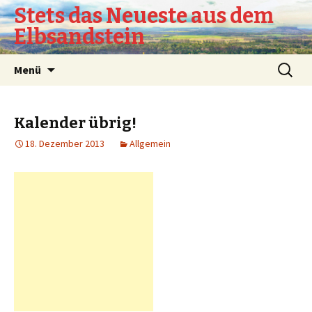
Stets das Neueste aus dem
Elbsandstein
Springe
Suchen
Menü
zum
nach:
Inhalt
Kalender übrig!
18. Dezember 2013
Allgemein