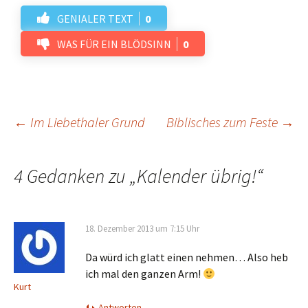
GENIALER TEXT
0
WAS FÜR EIN BLÖDSINN
0
Beitrags-
←
Im Liebethaler Grund
Biblisches zum Feste
→
Navigation
4 Gedanken zu „
Kalender übrig!
“
18. Dezember 2013 um 7:15 Uhr
Da würd ich glatt einen nehmen… Also heb
ich mal den ganzen Arm!
Kurt
Antworten