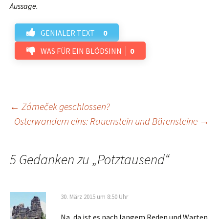
Aussage.
GENIALER TEXT
0
WAS FÜR EIN BLÖDSINN
0
Beitrags-
←
Zámeček geschlossen?
Osterwandern eins: Rauenstein und Bärensteine
→
Navigation
5 Gedanken zu „
Potztausend
“
30. März 2015 um 8:50 Uhr
Na, da ist es nach langem Reden und Warten