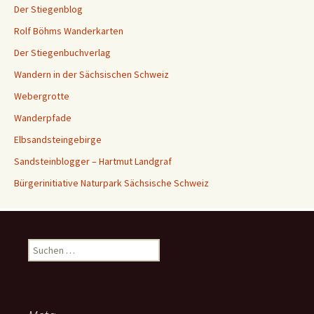
Der Stiegenblog
Rolf Böhms Wanderkarten
Der Stiegenbuchverlag
Wandern in der Sächsischen Schweiz
Webergrotte
Wanderpfade
Elbsandsteingebirge
Sandsteinblogger – Hartmut Landgraf
Bürgerinitiative Naturpark Sächsische Schweiz
Suchen
nach: