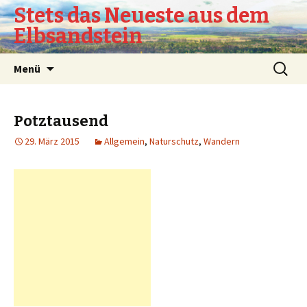
Stets das Neueste aus dem
Elbsandstein
Springe
Suchen
Menü
zum
nach:
Inhalt
Potztausend
29. März 2015
Allgemein
,
Naturschutz
,
Wandern