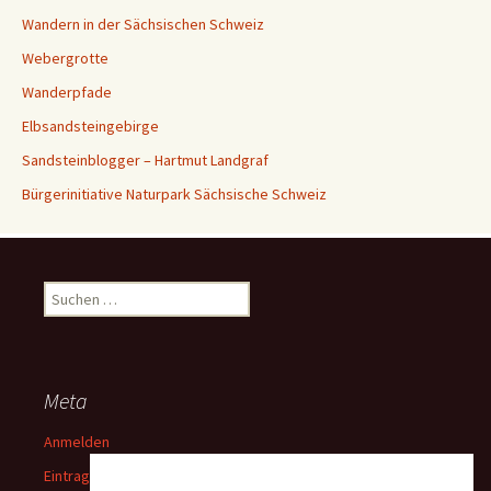
Wandern in der Sächsischen Schweiz
Webergrotte
Wanderpfade
Elbsandsteingebirge
Sandsteinblogger – Hartmut Landgraf
Bürgerinitiative Naturpark Sächsische Schweiz
Suchen
nach:
Meta
Anmelden
Eintrags-Feed