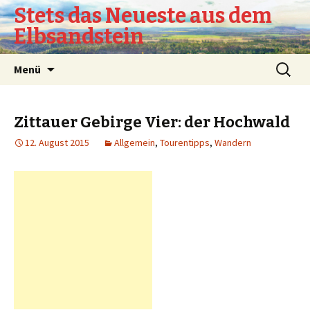
Stets das Neueste aus dem
Elbsandstein
Springe
Suchen
Menü
zum
nach:
Inhalt
Zittauer Gebirge Vier: der Hochwald
12. August 2015
Allgemein
,
Tourentipps
,
Wandern