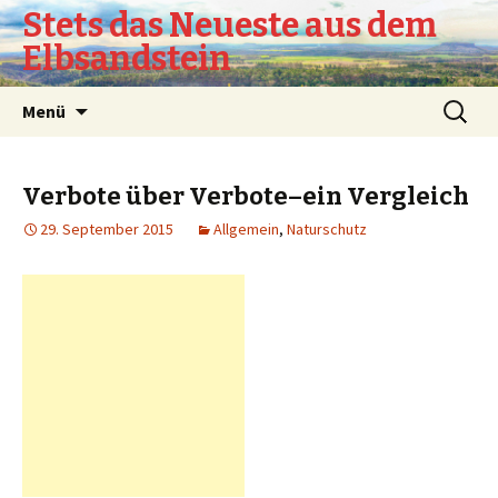
Stets das Neueste aus dem
Elbsandstein
Springe
Suchen
Menü
zum
nach:
Inhalt
Verbote über Verbote–ein Vergleich
29. September 2015
Allgemein
,
Naturschutz