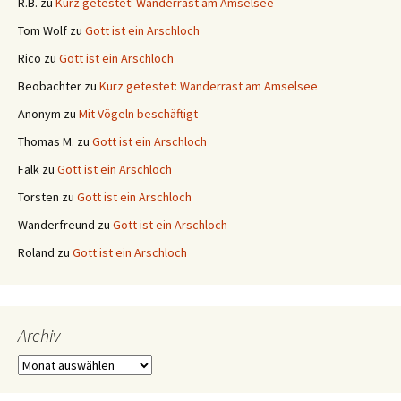
R.B.
zu
Kurz getestet: Wanderrast am Amselsee
Tom Wolf
zu
Gott ist ein Arschloch
Rico
zu
Gott ist ein Arschloch
Beobachter
zu
Kurz getestet: Wanderrast am Amselsee
Anonym
zu
Mit Vögeln beschäftigt
Thomas M.
zu
Gott ist ein Arschloch
Falk
zu
Gott ist ein Arschloch
Torsten
zu
Gott ist ein Arschloch
Wanderfreund
zu
Gott ist ein Arschloch
Roland
zu
Gott ist ein Arschloch
Archiv
Archiv