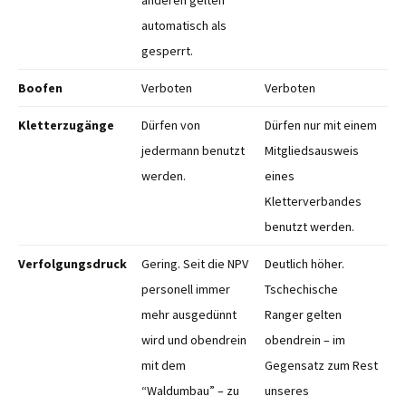
anderen gelten
automatisch als
gesperrt.
Boofen
Verboten
Verboten
Kletterzugänge
Dürfen von
Dürfen nur mit einem
jedermann benutzt
Mitgliedsausweis
werden.
eines
Kletterverbandes
benutzt werden.
Verfolgungsdruck
Gering. Seit die NPV
Deutlich höher.
personell immer
Tschechische
mehr ausgedünnt
Ranger gelten
wird und obendrein
obendrein – im
mit dem
Gegensatz zum Rest
“Waldumbau” – zu
unseres