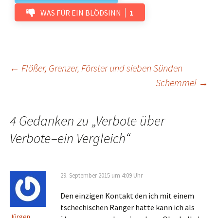
WAS FÜR EIN BLÖDSINN
1
Beitrags-
←
Flößer, Grenzer, Förster und sieben Sünden
Schemmel
→
Navigation
4 Gedanken zu „
Verbote über
Verbote–ein Vergleich
“
29. September 2015 um 4:09 Uhr
Den einzigen Kontakt den ich mit einem
tschechischen Ranger hatte kann ich als
Jürgen