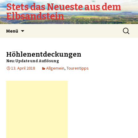
Stets das Neueste aus dem
Elbsandstein
Springe
Suchen
Menü
zum
nach:
Inhalt
Höhlenentdeckungen
Neu: Update und Auflösung
13. April 2018
Allgemein
,
Tourentipps