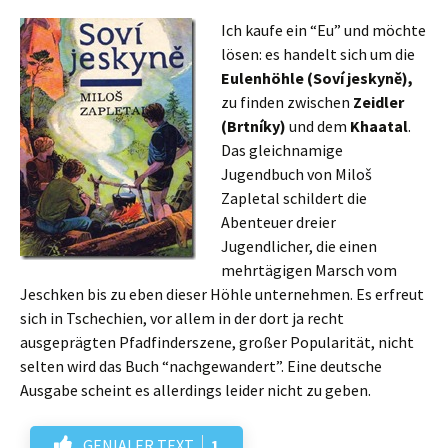
Ich kaufe ein “Eu” und möchte
lösen: es handelt sich um die
Eulenhöhle (Soví jeskyně),
zu finden zwischen
Zeidler
(Brtníky)
und dem
Khaatal
.
Das gleichnamige
Jugendbuch von Miloš
Zapletal schildert die
Abenteuer dreier
Jugendlicher, die einen
mehrtägigen Marsch vom
Jeschken bis zu eben dieser Höhle unternehmen. Es erfreut
sich in Tschechien, vor allem in der dort ja recht
ausgeprägten Pfadfinderszene, großer Popularität, nicht
selten wird das Buch “nachgewandert”. Eine deutsche
Ausgabe scheint es allerdings leider nicht zu geben.
GENIALER TEXT
1