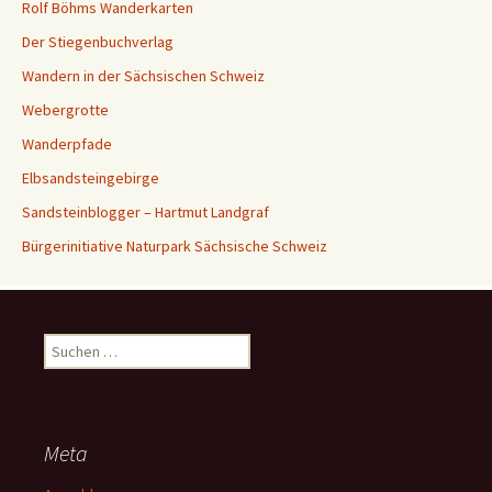
Rolf Böhms Wanderkarten
Der Stiegenbuchverlag
Wandern in der Sächsischen Schweiz
Webergrotte
Wanderpfade
Elbsandsteingebirge
Sandsteinblogger – Hartmut Landgraf
Bürgerinitiative Naturpark Sächsische Schweiz
Suchen
nach:
Meta