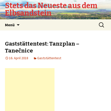
Stets das Neueste aus dem
Elbsandstein
Springe
Suchen
Menü
zum
nach:
Inhalt
Gaststättentest: Tanzplan –
Tanečnice
16. April 2018
Gaststättentest