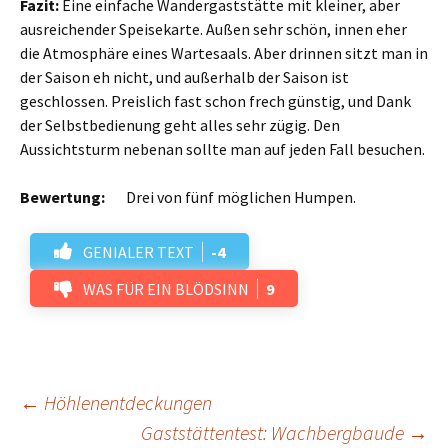
Fazit:
Eine einfache Wandergaststätte mit kleiner, aber
ausreichender Speisekarte. Außen sehr schön, innen eher
die Atmosphäre eines Wartesaals. Aber drinnen sitzt man in
der Saison eh nicht, und außerhalb der Saison ist
geschlossen. Preislich fast schon frech günstig, und Dank
der Selbstbedienung geht alles sehr zügig. Den
Aussichtsturm nebenan sollte man auf jeden Fall besuchen.
Bewertung:
Drei von fünf möglichen Humpen.
GENIALER TEXT
-4
WAS FÜR EIN BLÖDSINN
9
Beitrags-
←
Höhlenentdeckungen
Gaststättentest: Wachbergbaude
→