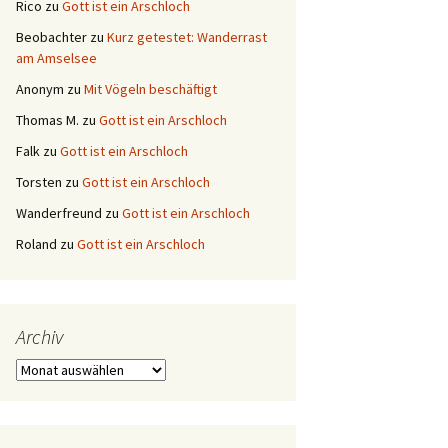
Rico
zu
Gott ist ein Arschloch
Beobachter
zu
Kurz getestet: Wanderrast
am Amselsee
Anonym
zu
Mit Vögeln beschäftigt
Thomas M.
zu
Gott ist ein Arschloch
Falk
zu
Gott ist ein Arschloch
Torsten
zu
Gott ist ein Arschloch
Wanderfreund
zu
Gott ist ein Arschloch
Roland
zu
Gott ist ein Arschloch
Archiv
Archiv