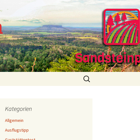
m
Suchen
nach:
Kategorien
Allgemein
Ausflugstipp
Gaststättentest