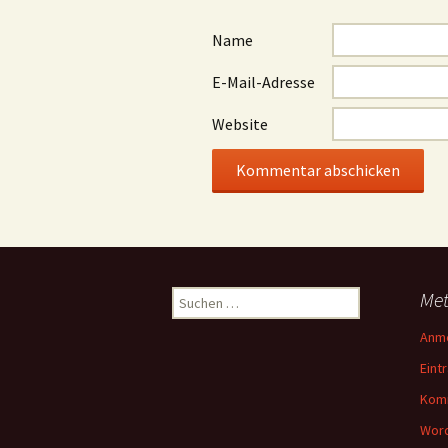
Name
E-Mail-Adresse
Website
Suchen
Me
nach:
Anm
Eint
Kom
Word