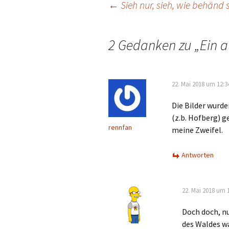
Beitrags-
←
Sieh nur, sieh, wie behänd
Navigation
2 Gedanken zu „
Ein a
22. Mai 2018 um 12:3
Die Bilder wurd
(z.b. Hofberg) g
rennfan
meine Zweifel.
Antworten
22. Mai 2018 um 
Doch doch, n
des Waldes wa