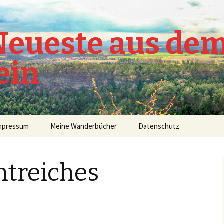
 Neueste aus de
ein
mpressum
Meine Wanderbücher
Datenschutz
htreiches