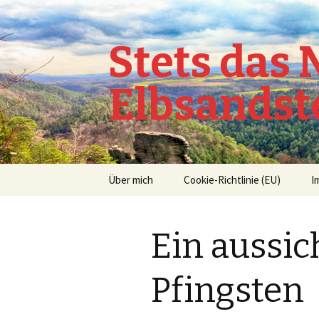
Stets das
Elbsandst
Springe
Über mich
Cookie-Richtlinie (EU)
I
zum
Inhalt
Ein aussic
Pfingsten