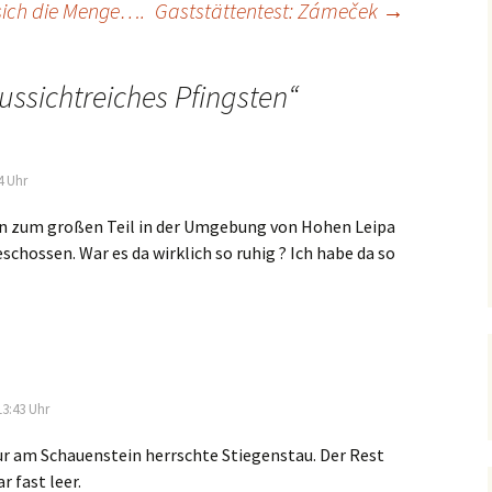
 sich die Menge….
Gaststättentest: Zámeček
→
ussichtreiches Pfingsten
“
4 Uhr
en zum großen Teil in der Umgebung von Hohen Leipa
eschossen. War es da wirklich so ruhig ? Ich habe da so
13:43 Uhr
ur am Schauenstein herrschte Stiegenstau. Der Rest
r fast leer.