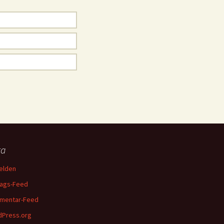
ta
elden
rags-Feed
mentar-Feed
Press.org