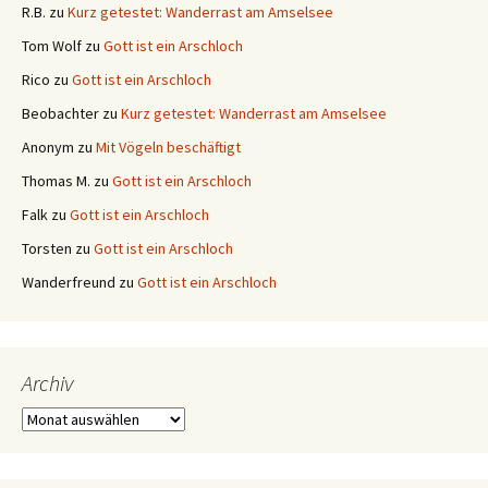
R.B.
zu
Kurz getestet: Wanderrast am Amselsee
Tom Wolf
zu
Gott ist ein Arschloch
Rico
zu
Gott ist ein Arschloch
Beobachter
zu
Kurz getestet: Wanderrast am Amselsee
Anonym
zu
Mit Vögeln beschäftigt
Thomas M.
zu
Gott ist ein Arschloch
Falk
zu
Gott ist ein Arschloch
Torsten
zu
Gott ist ein Arschloch
Wanderfreund
zu
Gott ist ein Arschloch
Archiv
Archiv