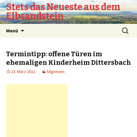
Stets das Neueste aus dem
Elbsandstein
Springe
Suchen
Menü
zum
nach:
Inhalt
Termintipp: offene Türen im
ehemaligen Kinderheim Dittersbach
23. März 2022
Allgemein