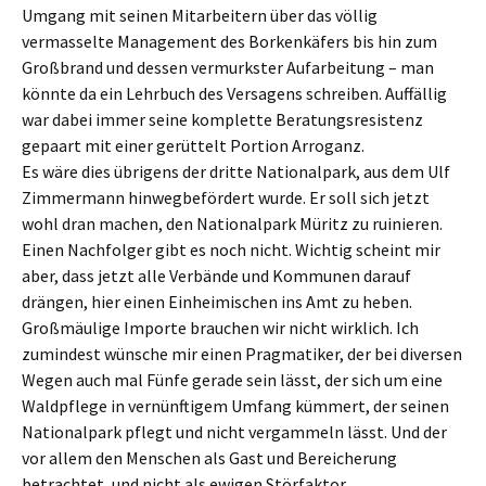
Umgang mit seinen Mitarbeitern über das völlig
vermasselte Management des Borkenkäfers bis hin zum
Großbrand und dessen vermurkster Aufarbeitung – man
könnte da ein Lehrbuch des Versagens schreiben. Auffällig
war dabei immer seine komplette Beratungsresistenz
gepaart mit einer gerüttelt Portion Arroganz.
Es wäre dies übrigens der dritte Nationalpark, aus dem Ulf
Zimmermann hinwegbefördert wurde. Er soll sich jetzt
wohl dran machen, den Nationalpark Müritz zu ruinieren.
Einen Nachfolger gibt es noch nicht. Wichtig scheint mir
aber, dass jetzt alle Verbände und Kommunen darauf
drängen, hier einen Einheimischen ins Amt zu heben.
Großmäulige Importe brauchen wir nicht wirklich. Ich
zumindest wünsche mir einen Pragmatiker, der bei diversen
Wegen auch mal Fünfe gerade sein lässt, der sich um eine
Waldpflege in vernünftigem Umfang kümmert, der seinen
Nationalpark pflegt und nicht vergammeln lässt. Und der
vor allem den Menschen als Gast und Bereicherung
betrachtet, und nicht als ewigen Störfaktor.