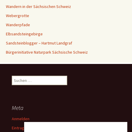
Wandern in der Sächsischen Schweiz
Webergrotte
Wanderpfade
Elbsandsteingebirge
Sandsteinblogger – Hartmut Landgraf
Bürgerinitiative Naturpark Sächsische Schweiz
Suchen
nach:
Meta
Anmelden
Eintrags-Feed