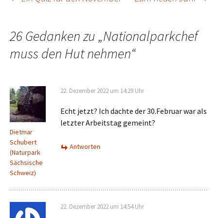
Beitrags-
Navigation
26 Gedanken zu „
Nationalparkchef
muss den Hut nehmen
“
22. Dezember 2022 um 14:29 Uhr
Echt jetzt? Ich dachte der 30.Februar war als
letzter Arbeitstag gemeint?
Dietmar
Schubert
Antworten
(Naturpark
Sächsische
Schweiz)
22. Dezember 2022 um 14:54 Uhr