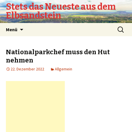
Stets das Neueste aus dem
Elbsandstein
Springe
Suchen
Menü
zum
nach:
Inhalt
Nationalparkchef muss den Hut
nehmen
22. Dezember 2022
Allgemein