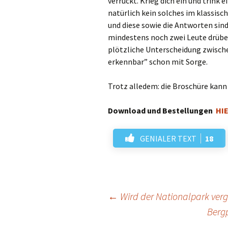
verrückt. Krieg dich ein und trink e
natürlich kein solches im klassisc
und diese sowie die Antworten sind
mindestens noch zwei Leute drüber,
plötzliche Unterscheidung zwisch
erkennbar” schon mit Sorge.
Trotz alledem: die Broschüre kann
Download und Bestellungen
HI
GENIALER TEXT
18
Beitrags-
←
Wird der Nationalpark verg
Berg