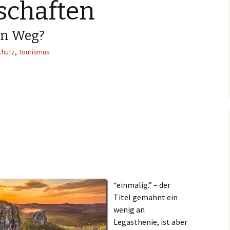
schaften
in Weg?
chutz
,
Tourismus
“einmalig.” – der
Titel gemahnt ein
wenig an
Legasthenie, ist aber