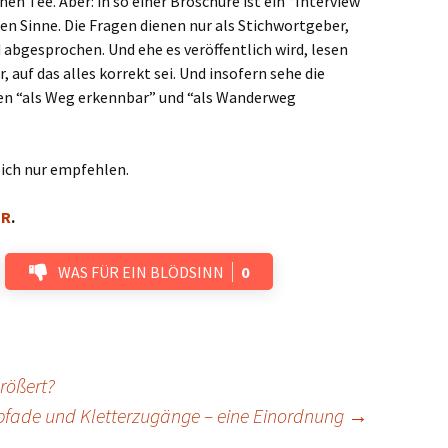
inen Tee. Aber: in so einer Broschüre ist ein “Interview”
hen Sinne. Die Fragen dienen nur als Stichwortgeber,
 abgesprochen. Und ehe es veröffentlich wird, lesen
 auf das alles korrekt sei. Und insofern sehe die
en “als Weg erkennbar” und “als Wanderweg
 ich nur empfehlen.
ER
.
WAS FÜR EIN BLÖDSINN
0
rößert?
pfade und Kletterzugänge – eine Einordnung
→