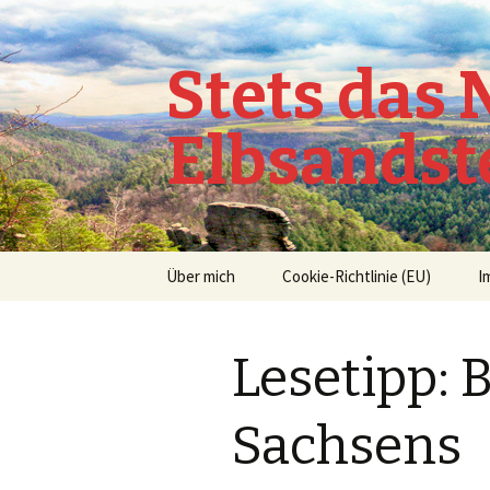
Stets das
Elbsandst
Springe
Über mich
Cookie-Richtlinie (EU)
I
zum
Inhalt
Lesetipp: 
Sachsens