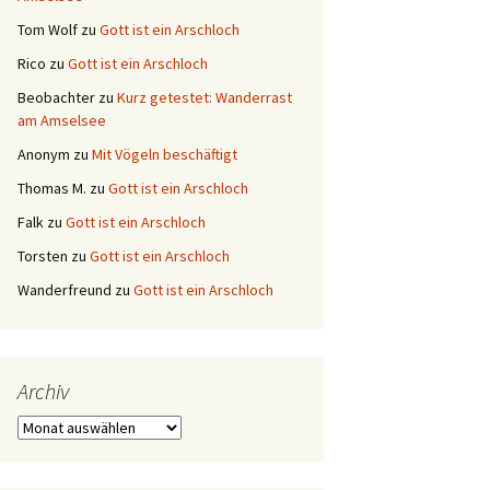
Tom Wolf
zu
Gott ist ein Arschloch
Rico
zu
Gott ist ein Arschloch
Beobachter
zu
Kurz getestet: Wanderrast
am Amselsee
Anonym
zu
Mit Vögeln beschäftigt
Thomas M.
zu
Gott ist ein Arschloch
Falk
zu
Gott ist ein Arschloch
Torsten
zu
Gott ist ein Arschloch
Wanderfreund
zu
Gott ist ein Arschloch
Archiv
Archiv