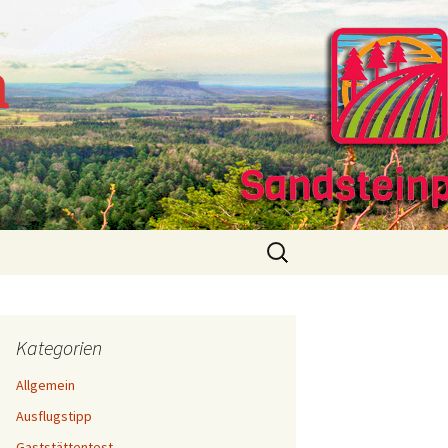
m
Suchen
nach:
Kategorien
Allgemein
Ausflugstipp
Gaststättentest