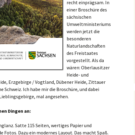
recht einprägsam. In
einer Broschüre des
sächsischen
Umweltministeriums
werden jetzt die
besonderen
Naturlandschaften
des Freistaates
vorgestellt. Als da
wären: Oberlausitzer
Heide- und
ide, Erzgebirge / Vogtland, Dübener Heide, Zittauer
he Schweiz. Ich habe mir die Broschüre, und dabei
Lieblingsgebirge, mal angesehen.
nen Dingen an:
glanz. Satte 115 Seiten, wertiges Papier und
 Fotos. Dazu ein modernes Layout. Das macht Spaß.