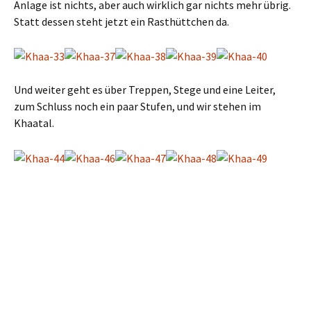
Anlage ist nichts, aber auch wirklich gar nichts mehr übrig.
Statt dessen steht jetzt ein Rasthüttchen da.
Und weiter geht es über Treppen, Stege und eine Leiter,
zum Schluss noch ein paar Stufen, und wir stehen im
Khaatal.
Heidideldei, was war dieser Weg für ein Genuss. Am Ende der
Stufen angekommen, gehen wir aber nicht nach rechts
direkt ins Khaatal, sondern links den Weg sanft ansteigend
nach oben. Wir kommen nach 500 Metern zur
Schatzkammer (Klenotnice).
Das sind zwei Felsen, die sich
aneinander lehnen und so einen Durchgang bilden. Ein
Sinnspruch steht an der Wand, den man kaum noch lesen