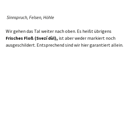
Bis hierher
Dahinter zumindest kommt uns ein breiter Weg quer.
Unsere Tour ginge jetzt nach links weiter, aber zuvor
gönnen wir uns einen kleinen Abstecher nach rechts. Der
führt uns zu einer ziemlich geheimnisvollen Hütte, die
mitten im Nirgendwo steht. Bewacht wird sie von einem
hölzernen Bären, am Giebel prangt ein Tierschädel,
dahinter findet sich eine Quelle und – im gebührenden
Abstand – sogar ein Abtritt. Keine Ahnung, wem diese
Hütte gehört, aber ich beneide ihn.