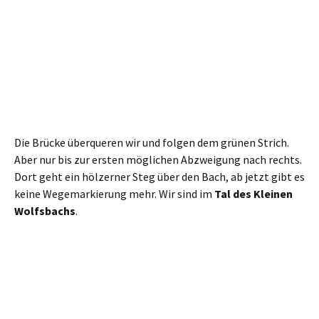
Wiedermal so ein wunderbares und stilles Tal. Wobei hier
von den vergangenen Stürmen noch so allerlei quer über
dem Weg liegt, man muss also öfter mal die Beine heben.
Was der Freude aber keinen Abbruch tut.
Nach einem letzten Aufstieg trifft der Pfad dann an einer
Spitzkehre auf einen breiten Wanderweg, dem wir nach
rechts folgen. Markiert ist der mit einem grünen
Schrägstrich, wir sind wieder auf
Köglers Naturpfad.
Selbiger ist voller Länge übrigens fast 24 Kilometer lang,
wer mehr wissen möchte, der klicke
hier
. Der Wanderweg
zumindest war auch hier bedenklich durch Forstmaschinen