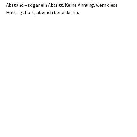
Sehr geheimnisvoll
Wir begeben uns zurück zur Kreuzung mit dem
umgestürzten Baum und gehen jetzt nach links. Nach
wenigen Metern treffen wir auf eine breite Forststraße, der
wir aber wieder nur wenige Meter nach rechts folgen.
Sodann sehen wir einen Pfad, wieder rechts, der mit einem
grünen Strich markiert ist. Den nehmen wir.
Hier nach rechts