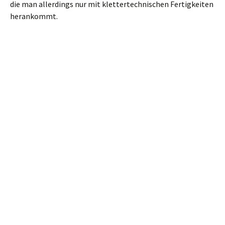
Im Frischen
Floß.
Mehrere Pfade zweigen links ab, wir halten uns aber an
jeder Abzweigung rechts und bleiben auf dem am besten
erkennbaren Weg. Bis wir zu diesem quer liegenden Baum
kommen – wobei ich nicht versprechen kann, dass der
immer da liegt.