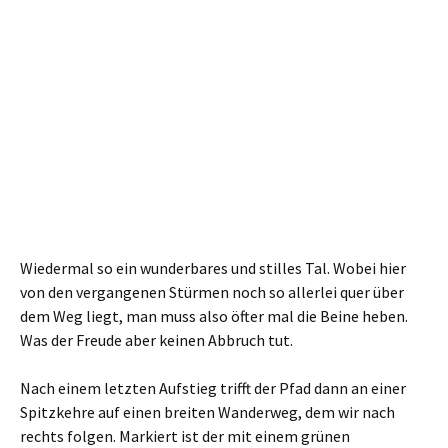
Engelsquelle
Jetzt aber wird es Mist. Denn an der nächsten Kreuzung, nur
wenige Meter weiter, biegt der markierte Weg nach links ab.
Nach rechts dagegen gab es einen unmarkierten Pfad, der
zu den spärlichen Resten der
Wolfsburg (Vlčí hrádek)
führte. Pustekuchen. Anfangs hatte sich der Pfad jetzt als
fett ausgefahrene Spur von Forstmaschinen präsentiert.