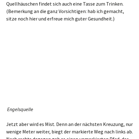
Jetzt aber erst mal, motzend und fluchend, zurück zur
Kreuzung und weiter dem grünen Schrägstrich gefolgt. Es
geht weiterhin knackig bergan. Und wir bekommen, oben
angekommen, sogar noch eine kleine Aussicht präsentiert.
Wie immer grüßt auch hier der Rosenberg.
Schöne Aussichten
Wir aber folgen jetzt weiter dem Schrägstrich. Die eine oder
andere Lehrtafel von Köglers Pfad begleitet uns dabei.