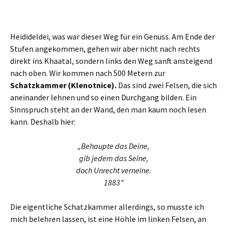
kann. Deshalb hier:
„Behaupte das Deine,
gib jedem das Seine,
doch Unrecht verneine.
1883”
Die eigentliche Schatzkammer allerdings, so musste ich
mich belehren lassen, ist eine Höhle im linken Felsen, an
die man allerdings nur mit klettertechnischen Fertigkeiten
herankommt.
Sinnspruch, Felsen, Höhle
Wir gehen das Tal weiter nach oben. Es heißt übrigens
Frisches Floß (Svezí dùl),
ist aber weder markiert noch
ausgeschildert. Entsprechend sind wir hier garantiert allein.