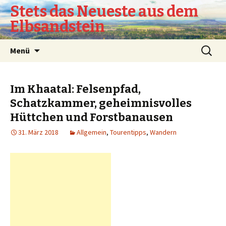
Stets das Neueste aus dem
Elbsandstein
Springe
Suchen
Menü
zum
nach:
Inhalt
Im Khaatal: Felsenpfad,
Schatzkammer, geheimnisvolles
Hüttchen und Forstbanausen
31. März 2018
Allgemein
,
Tourentipps
,
Wandern