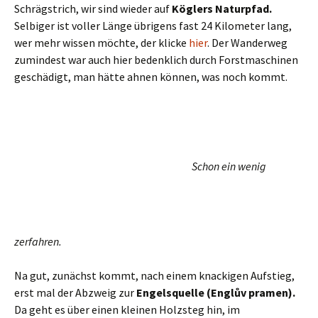
Und im weiteren Verlauf verschwand er völlig in
wadentiefem Schlamm und hunderten gefällter Bäume. Wir
haben eine Zeit lang gesucht, uns eingesaut wie die
Schweine und dann aufgegeben. So eine Schande.
Forstbanausen eben, hüben wie drüben.
Irgendwann kein
Weiterkommen.
Ich kann nur hoffen, dass sich, wenn der Schlamm etwas
getrocknet ist, eine neue Pfadspur entwickelt. Im Slalom
um die vielen toten Stämme herum.