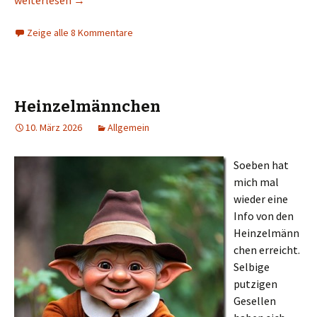
weiterlesen
→
Zeige alle 8 Kommentare
Heinzelmännchen
10. März 2026
Allgemein
Soeben hat
mich mal
wieder eine
Info von den
Heinzelmänn
chen erreicht.
Selbige
putzigen
Gesellen