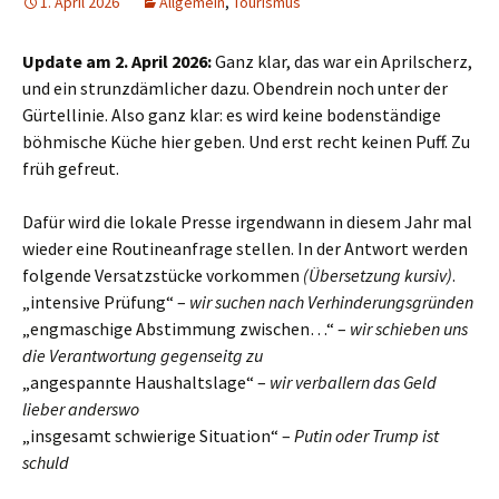
1. April 2026
Allgemein
,
Tourismus
Update am 2. April 2026:
Ganz klar, das war ein Aprilscherz,
und ein strunzdämlicher dazu. Obendrein noch unter der
Gürtellinie. Also ganz klar: es wird keine bodenständige
böhmische Küche hier geben. Und erst recht keinen Puff. Zu
früh gefreut.
Dafür wird die lokale Presse irgendwann in diesem Jahr mal
wieder eine Routineanfrage stellen. In der Antwort werden
folgende Versatzstücke vorkommen
(Übersetzung kursiv)
.
„intensive Prüfung“ –
wir suchen nach Verhinderungsgründen
„engmaschige Abstimmung zwischen…“ –
wir schieben uns
die Verantwortung gegenseitg zu
„angespannte Haushaltslage“ –
wir verballern das Geld
lieber anderswo
„insgesamt schwierige Situation“ –
Putin oder Trump ist
schuld