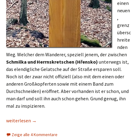
einen
neuen
,
grenz
übersc
hreite
nden
Weg. Welcher dem Wanderer, speziell jenem, der zwischen
Schmilka und Herrnskretschen (Hřensko)
unterwegs ist,
das elendigliche Gelatsche auf der Straße ersparen soll.
Noch ist der zwar nicht offiziell (also mit dem einen oder
anderen Großkopferten sowie mit einem Band zum
Durchschneiden) eröffnet. Aber vorhanden ist er schon, und
man darf und soll ihn auch schon gehen. Grund genug, ihn
mal zu inspizieren.
Der Feigenblatt-Steig
weiterlesen
→
Zeige alle 4 Kommentare