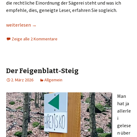
die rechtliche Einordnung der Sägerei steht und was ich
empfehle, dies, geneigte Leser, erfahren Sie sogleich.
Heinzelmännchen
weiterlesen
→
Zeige alle 2 Kommentare
Der Feigenblatt-Steig
2. März 2026
Allgemein
Man
hat ja
allerle
i
gelese
n über