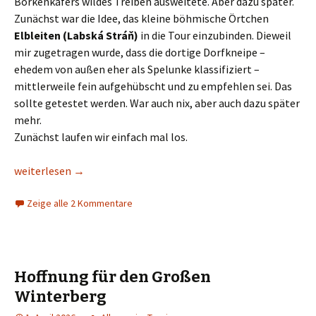
Borkenkäfers wildes Treiben ausweitete. Aber dazu später.
Zunächst war die Idee, das kleine böhmische Örtchen
Elbleiten (Labská Stráň)
in die Tour einzubinden. Dieweil
mir zugetragen wurde, dass die dortige Dorfkneipe –
ehedem von außen eher als Spelunke klassifiziert –
mittlerweile fein aufgehübscht und zu empfehlen sei. Das
sollte getestet werden. War auch nix, aber auch dazu später
mehr.
Zunächst laufen wir einfach mal los.
Links und Rechts der Dürrkamnitzschlucht
weiterlesen
→
Zeige alle 2 Kommentare
Hoffnung für den Großen
Winterberg