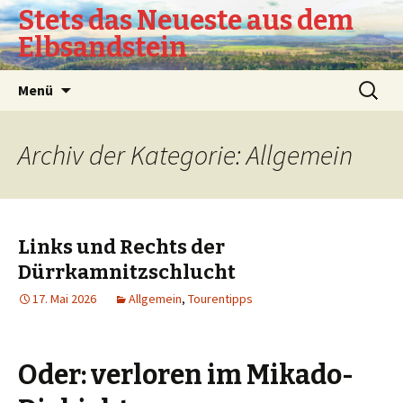
Stets das Neueste aus dem
Elbsandstein
Springe
Suchen
Menü
zum
nach:
Inhalt
Archiv der Kategorie: Allgemein
Links und Rechts der
Dürrkamnitzschlucht
17. Mai 2026
Allgemein
,
Tourentipps
Oder: verloren im Mikado-