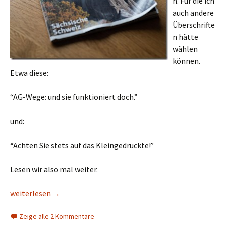
n. Für die ich
auch andere
Überschrifte
n hätte
wählen
können.
Etwa diese:
“AG-Wege: und sie funktioniert doch.”
und:
“Achten Sie stets auf das Kleingedruckte!”
Lesen wir also mal weiter.
Weg weg? Und wieder da?
weiterlesen
→
Zeige alle 2 Kommentare