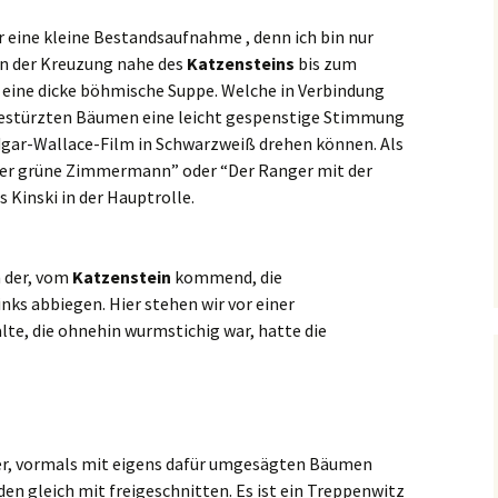
 eine kleine Bestandsaufnahme , denn ich bin nur
on der Kreuzung nahe des
Katzensteins
bis zum
e eine dicke böhmische Suppe. Welche in Verbindung
estürzten Bäumen eine leicht gespenstige Stimmung
dgar-Wallace-Film in Schwarzweiß drehen können. Als
“Der grüne Zimmermann” oder “Der Ranger mit der
 Kinski in der Hauptrolle.
n der, vom
Katzenstein
kommend, die
nks abbiegen. Hier stehen wir vor einer
lte, die ohnehin wurmstichig war, hatte die
ter, vormals mit eigens dafür umgesägten Bäumen
en gleich mit freigeschnitten. Es ist ein Treppenwitz