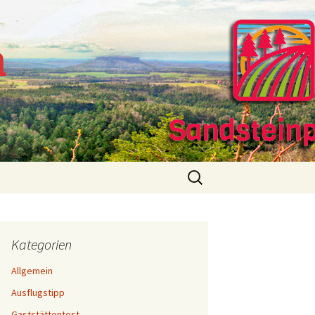
m
Suchen
nach:
Kategorien
Allgemein
Ausflugstipp
Gaststättentest