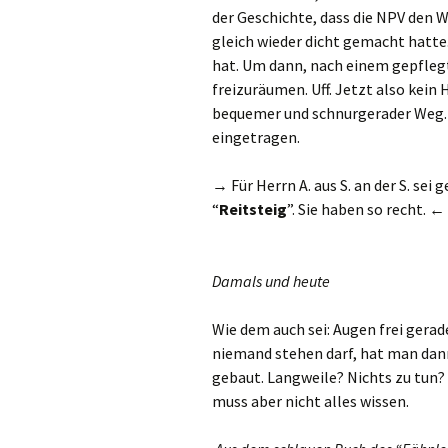
der Geschichte, dass die NPV den 
gleich wieder dicht gemacht hatte
hat. Um dann, nach einem gepfleg
freizuräumen. Uff. Jetzt also kei
bequemer und schnurgerader Weg. O
eingetragen.
→
Für Herrn A. aus S. an der S. sei
“
Reitsteig
”. Sie haben so recht. ←
Damals und heute
Wie dem auch sei: Augen frei gera
niemand stehen darf, hat man dan
gebaut. Langweile? Nichts zu tun?
muss aber nicht alles wissen.