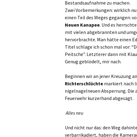
Bestandsaufnahme zu machen.
Zwei Vorbemerkungen: wirklich nur
einen Teil des Weges gegangen: v
Neuen Kanapee
. Und es herrscht
mit vielen abgebrannten und umg
hervorbrachte. Man hätte einen E
Titel schlage ich schon mal vor: 
Peitsche”. Letzterer dann mit Klaus
Genug geblödelt, mir nach.
Beginnen wir an jener Kreuzung a
Richterschlüchte
markiert nach li
nigelnagelneuen Absperrung. Die a
Feuerwehr kurzerhand abgesägt.
Alles neu
Und nicht nur das: den Weg dahin
verbarrikadiert, haben die Kamerad