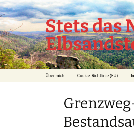
Stets das
Elbsandst
Springe
Über mich
Cookie-Richtlinie (EU)
I
zum
Inhalt
Grenzweg–
Bestands