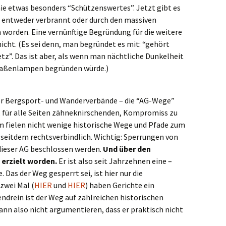
nie etwas besonders “Schützenswertes”. Jetzt gibt es
st entweder verbrannt oder durch den massiven
 worden. Eine vernünftige Begründung für die weitere
icht. (Es sei denn, man begründet es mit: “gehört
tz”. Das ist aber, als wenn man nächtliche Dunkelheit
raßenlampen begründen würde.)
der Bergsport- und Wanderverbände – die “AG-Wege”
n, für alle Seiten zähneknirschenden, Kompromiss zu
m fielen nicht wenige historische Wege und Pfade zum
seitdem rechtsverbindlich. Wichtig: Sperrungen von
ieser AG beschlossen werden.
Und über den
 erzielt worden.
Er ist also seit Jahrzehnen eine –
. Das der Weg gesperrt sei, ist hier nur die
zwei Mal (
HIER
und
HIER
) haben Gerichte ein
ndrein ist der Weg auf zahlreichen historischen
ann also nicht argumentieren, dass er praktisch nicht